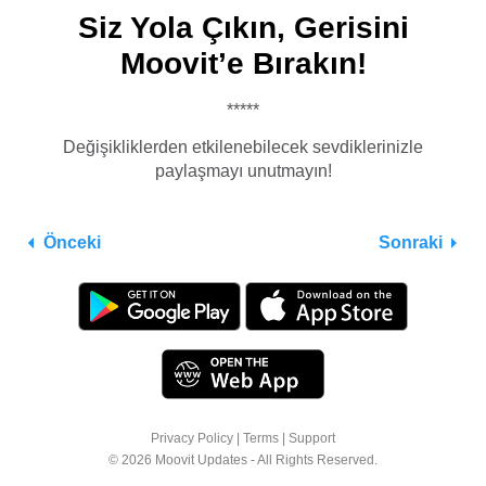
Siz Yola Çıkın, Gerisini
Moovit’e Bırakın!
*****
Değişikliklerden etkilenebilecek sevdiklerinizle
paylaşmayı unutmayın!
Önceki
Sonraki
Privacy Policy
|
Terms
|
Support
© 2026 Moovit Updates - All Rights Reserved.