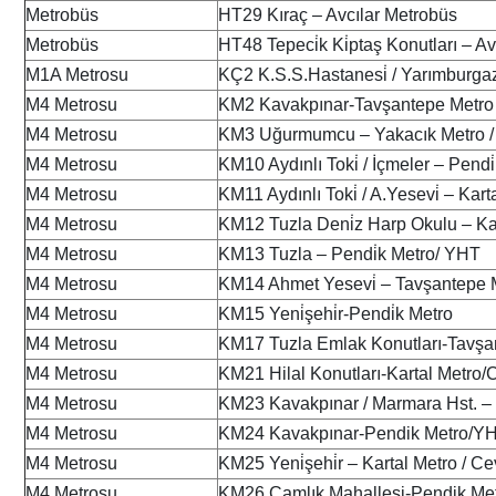
Metrobüs
HT29 Kıraç – Avcılar Metrobüs
Metrobüs
HT48 Tepeci̇k Ki̇ptaş Konutları – A
M1A Metrosu
KÇ2 K.S.S.Hastanesi̇ / Yarımburga
M4 Metrosu
KM2 Kavakpınar-Tavşantepe Metro
M4 Metrosu
KM3 Uğurmumcu – Yakacık Metro /
M4 Metrosu
KM10 Aydınlı Toki̇ / İçmeler – Pend
M4 Metrosu
KM11 Aydınlı Toki̇ / A.Yesevi̇ – Kartal
M4 Metrosu
KM12 Tuzla Deni̇z Harp Okulu – Karta
M4 Metrosu
KM13 Tuzla – Pendi̇k Metro/ YHT
M4 Metrosu
KM14 Ahmet Yesevi̇ – Tavşantepe Me
M4 Metrosu
KM15 Yeni̇şehi̇r-Pendi̇k Metro
M4 Metrosu
KM17 Tuzla Emlak Konutları-Tavşa
M4 Metrosu
KM21 Hilal Konutları-Kartal Metro/C
M4 Metrosu
KM23 Kavakpınar / Marmara Hst. – Ka
M4 Metrosu
KM24 Kavakpınar-Pendik Metro/Y
M4 Metrosu
KM25 Yeni̇şehi̇r – Kartal Metro / Cevi
M4 Metrosu
KM26 Çamlık Mahallesi-Pendik Me