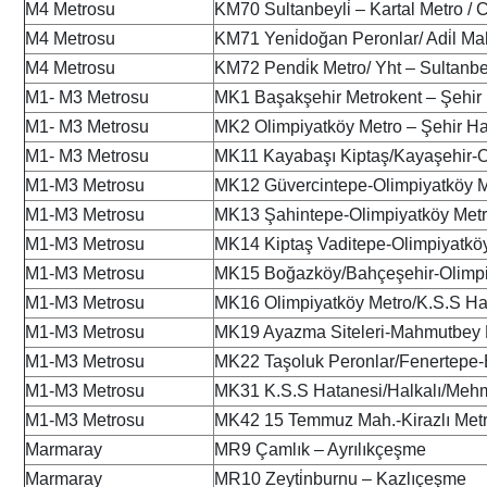
M4 Metrosu
KM70 Sultanbeyli̇ – Kartal Metro / Cev
M4 Metrosu
KM71 Yeni̇doğan Peronlar/ Adi̇l Mah.
M4 Metrosu
KM72 Pendi̇k Metro/ Yht – Sultanbey
M1- M3 Metrosu
MK1 Başakşehir Metrokent – Şehir
M1- M3 Metrosu
MK2 Olimpiyatköy Metro – Şehir Ha
M1- M3 Metrosu
MK11 Kayabaşı Kiptaş/Kayaşehir-O
M1-M3 Metrosu
MK12 Güvercintepe-Olimpiyatköy M
M1-M3 Metrosu
MK13 Şahintepe-Olimpiyatköy Met
M1-M3 Metrosu
MK14 Kiptaş Vaditepe-Olimpiyatkö
M1-M3 Metrosu
MK15 Boğazköy/Bahçeşehir-Olimpi
M1-M3 Metrosu
MK16 Olimpiyatköy Metro/K.S.S H
M1-M3 Metrosu
MK19 Ayazma Siteleri-Mahmutbey 
M1-M3 Metrosu
MK22 Taşoluk Peronlar/Fenertepe-
M1-M3 Metrosu
MK31 K.S.S Hatanesi/Halkalı/Mehm
M1-M3 Metrosu
MK42 15 Temmuz Mah.-Kirazlı Met
Marmaray
MR9 Çamlık – Ayrılıkçeşme
Marmaray
MR10 Zeyti̇nburnu – Kazlıçeşme