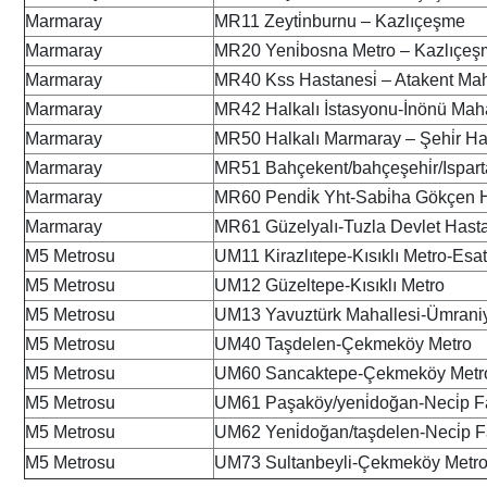
Marmaray
MR11 Zeyti̇nburnu – Kazlıçeşme
Marmaray
MR20 Yeni̇bosna Metro – Kazlıçe
Marmaray
MR40 Kss Hastanesi̇ – Atakent Mah.
Marmaray
MR42 Halkalı İstasyonu-İnönü Maha
Marmaray
MR50 Halkalı Marmaray – Şehi̇r Ha
Marmaray
MR51 Bahçekent/bahçeşehi̇r/Isparta
Marmaray
MR60 Pendi̇k Yht-Sabi̇ha Gökçen H
Marmaray
MR61 Güzelyalı-Tuzla Devlet Hasta
M5 Metrosu
UM11 Kirazlıtepe-Kısıklı Metro-Esa
M5 Metrosu
UM12 Güzeltepe-Kısıklı Metro
M5 Metrosu
UM13 Yavuztürk Mahallesi-Ümrani
M5 Metrosu
UM40 Taşdelen-Çekmeköy Metro
M5 Metrosu
UM60 Sancaktepe-Çekmeköy Metr
M5 Metrosu
UM61 Paşaköy/yeni̇doğan-Neci̇p Fa
M5 Metrosu
UM62 Yeni̇doğan/taşdelen-Neci̇p F
M5 Metrosu
UM73 Sultanbeyli-Çekmeköy Metr