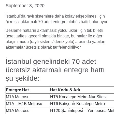
September 3, 2020
İstanbul’da raylı sistemlere daha kolay erişebilmesi için
ücretsiz aktarmalı 70 adet entegre otobüs hattı bulunuyor.
Besleme hatların aktarmasız yolculukları için tek biletli
ücret tarifesi geçerli olmakla birlikte, bu hatlar ile diğer
ulaşım modu (raylı sistem / deniz yolu) arasında yapılan
aktarmalar ücretsiz olarak tarifelendiriliyor.
İstanbul genelindeki 70 adet
ücretsiz aktarmalı entegre hattı
şu şekilde:
Entegre Hat
Hat Kodu & Adı
M1A Metrosu
HT5 Kocatepe Metro-Nur Si̇tesi̇
M1A – M1B Metrosu
HT6 Batışehi̇r-Kocatepe Metro
M1A Metrosu
HT20 Şahi̇ntepesi̇ – Yeni̇bosna Me