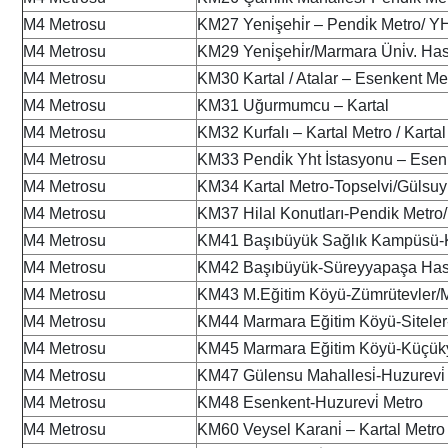
M4 Metrosu
KM27 Yeni̇şehi̇r – Pendi̇k Metro/ Y
M4 Metrosu
KM29 Yeni̇şehi̇r/Marmara Üni̇v. Has
M4 Metrosu
KM30 Kartal / Atalar – Esenkent Me
M4 Metrosu
KM31 Uğurmumcu – Kartal
M4 Metrosu
KM32 Kurfalı – Kartal Metro / Kartal
M4 Metrosu
KM33 Pendi̇k Yht İstasyonu – Esen
M4 Metrosu
KM34 Kartal Metro-Topselvi/Gülsuy
M4 Metrosu
KM37 Hilal Konutları-Pendik Metr
M4 Metrosu
KM41 Başıbüyük Sağlık Kampüsü-K
M4 Metrosu
KM42 Başıbüyük-Süreyyapaşa Has
M4 Metrosu
KM43 M.Eğitim Köyü-Zümrütevler/
M4 Metrosu
KM44 Marmara Eğitim Köyü-Siteler
M4 Metrosu
KM45 Marmara Eğitim Köyü-Küçüky
M4 Metrosu
KM47 Gülensu Mahallesi̇-Huzurevi̇
M4 Metrosu
KM48 Esenkent-Huzurevi̇ Metro
M4 Metrosu
KM60 Veysel Karani̇ – Kartal Metro / 