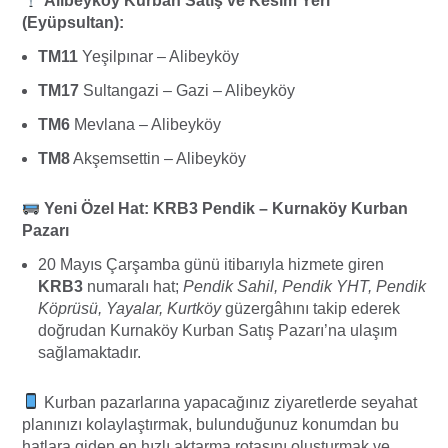
Alibeyköy Kurban Satış ve Kesim Yeri
(Eyüpsultan):
TM11
Yeşilpınar – Alibeyköy
TM17
Sultangazi – Gazi – Alibeyköy
TM6
Mevlana – Alibeyköy
TM8
Akşemsettin – Alibeyköy
Yeni Özel Hat: KRB3 Pendik – Kurnaköy Kurban
Pazarı
20 Mayıs Çarşamba günü itibarıyla hizmete giren
KRB3
numaralı hat;
Pendik Sahil, Pendik YHT, Pendik
Köprüsü, Yayalar, Kurtköy
güzergâhını takip ederek
doğrudan Kurnaköy Kurban Satış Pazarı’na ulaşım
sağlamaktadır.
Kurban pazarlarına yapacağınız ziyaretlerde seyahat
planınızı kolaylaştırmak, bulunduğunuz konumdan bu
hatlara giden en hızlı aktarma rotasını oluşturmak ve