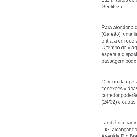
Gentileza.
Para atender à 
(Galeão), uma l
entrará em opera
O tempo de viag
espera à disposi
passagem poder
O início da oper
conexões viária
corredor poderã
(24/02) e outras
Também a partir
TIG, alcançando
Avenida Rio Br