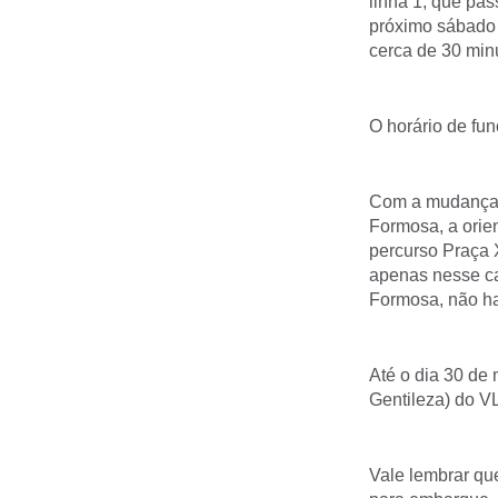
linha 1, que pas
próximo sábado 
cerca de 30 min
O horário de fu
Com a mudança, 
Formosa, a orien
percurso Praça 
apenas nesse cas
Formosa, não h
Até o dia 30 de 
Gentileza) do VL
Vale lembrar qu