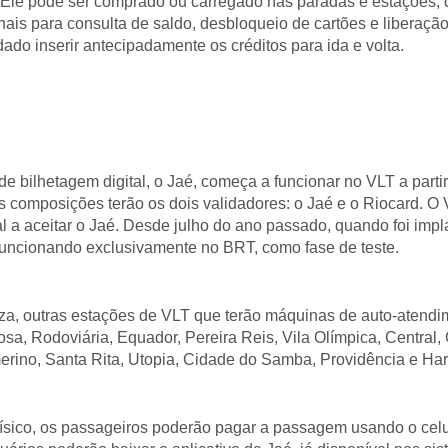
Ele pode ser comprado ou carregado nas paradas e estações,
ais para consulta de saldo, desbloqueio de cartões e liberação
ado inserir antecipadamente os créditos para ida e volta.
e bilhetagem digital, o Jaé, começa a funcionar no VLT a parti
s composições terão os dois validadores: o Jaé e o Riocard. O
 a aceitar o Jaé. Desde julho do ano passado, quando foi impl
funcionando exclusivamente no BRT, como fase de teste.
za, outras estações de VLT que terão máquinas de auto-atend
sa, Rodoviária, Equador, Pereira Reis, Vila Olímpica, Central, C
erino, Santa Rita, Utopia, Cidade do Samba, Providência e Ha
físico, os passageiros poderão pagar a passagem usando o celu