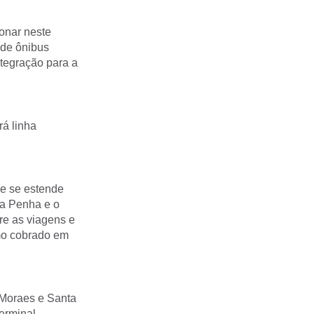
onar neste
 de ônibus
ntegração para a
rá linha
 e se estende
 da Penha e o
re as viagens e
mo cobrado em
 Moraes e Santa
Terminal