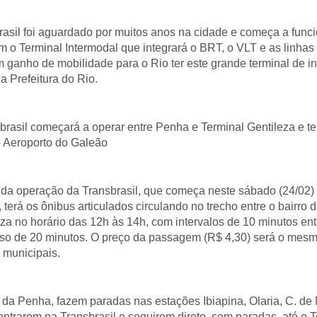
asil foi aguardado por muitos anos na cidade e começa a funci
m o Terminal Intermodal que integrará o BRT, o VLT e as linhas
m ganho de mobilidade para o Rio ter este grande terminal de i
 a Prefeitura do Rio.
brasil começará a operar entre Penha e Terminal Gentileza e te
o Aeroporto do Galeão
1) da operação da Transbrasil, que começa neste sábado (24/02)
 terá os ônibus articulados circulando no trecho entre o bairro
za no horário das 12h às 14h, com intervalos de 10 minutos ent
so de 20 minutos. O preço da passagem (R$ 4,30) será o mes
 municipais.
da Penha, fazem paradas nas estações Ibiapina, Olaria, C. de
entrarem na Transbrasil e seguirem direto, sem paradas, até o 