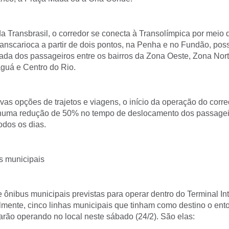
a Transbrasil, o corredor se conecta à Transolímpica por meio 
nscarioca a partir de dois pontos, na Penha e no Fundão, poss
itada dos passageiros entre os bairros da Zona Oeste, Zona Nort
aguá e Centro do Rio.
vas opções de trajetos e viagens, o início da operação do corre
r numa redução de 50% no tempo de deslocamento dos passage
odos os dias.
s municipais
 ônibus municipais previstas para operar dentro do Terminal I
almente, cinco linhas municipais que tinham como destino o ent
tarão operando no local neste sábado (24/2). São elas: