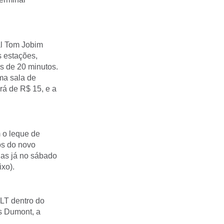
al Tom Jobim
s estações,
os de 20 minutos.
ma sala de
rá de R$ 15, e a
m o leque de
os do novo
las já no sábado
ixo).
VLT dentro do
s Dumont, a