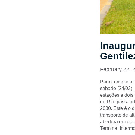
Inaugur
Gentile
February 22, 
Para consolidar 
sábado (24/02),
estações e dois
do Rio, passando
2030. Este é o 
transporte de al
abertura em eta
Terminal Intermo