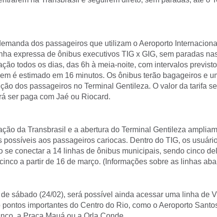
demanda dos passageiros que utilizam o Aeroporto Internacion
inha expressa de ônibus executivos TIG x GIG, sem paradas na
ção todos os dias, das 6h à meia-noite, com intervalos previst
em é estimado em 16 minutos. Os ônibus terão bagageiros e u
ção dos passageiros no Terminal Gentileza. O valor da tarifa se
á ser paga com Jaé ou Riocard.
ação da Transbrasil e a abertura do Terminal Gentileza amplia
s possíveis aos passageiros cariocas. Dentro do TIG, os usuári
o se conectar a 14 linhas de ônibus municipais, sendo cinco de
 cinco a partir de 16 de março. (Informações sobre as linhas aba
 de sábado (24/02), será possível ainda acessar uma linha de 
 pontos importantes do Centro do Rio, como o Aeroporto Santo
anco, a Praça Mauá ou a Orla Conde.