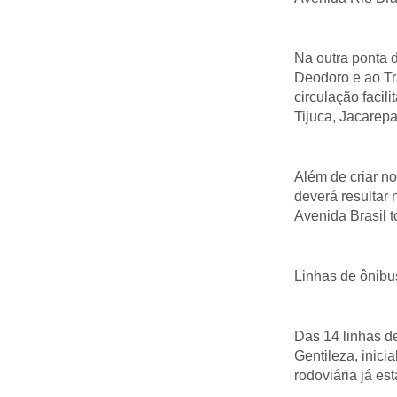
Na outra ponta d
Deodoro e ao Tra
circulação facil
Tijuca, Jacarep
Além de criar no
deverá resulta
Avenida Brasil t
Linhas de ônibu
Das 14 linhas de
Gentileza, inici
rodoviária já es