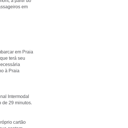
ont, a partir do
passageiros em
mbarcar em Praia
(que terá seu
necessária
no à Praia
inal Intermodal
o de 29 minutos.
róprio cartão