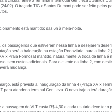
sa a circular entre o Terminal Intermodal Gentileza x Santos Dum
(24/02). O traçado TIG x Santos Dumont pode ser feito pelos 
utos.
ncionamento está mantido: das 6h à meia-noite.
os passageiros que estiverem nessa linha e desejarem dese
tação será a baldeação na estação Rodoviária, para a linha 2 
XV x Praia Formosa) mantido, naturalmente. A troca de linha é 
o, sem custos adicionais. Para o cliente da linha 2, com desti
averá mudança.
março, está prevista a inauguração da linha 4 (Praça XV x Term
T para atender o terminal Gentileza. O novo trajeto terá duraçã
e a passagem do VLT custa R$ 4,30 e cada usuário deve ter o p