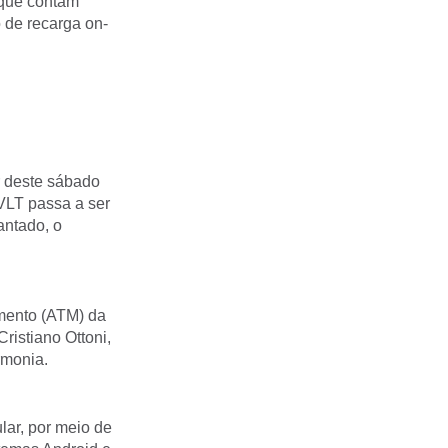
 que contam
 de recarga on-
r deste sábado
 VLT passa a ser
antado, o
imento (ATM) da
ristiano Ottoni,
rmonia.
lar, por meio de