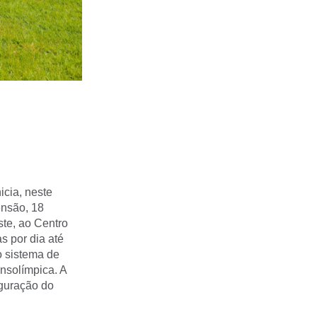
icia, neste
ensão, 18
ste, ao Centro
s por dia até
o sistema de
nsolímpica. A
uguração do