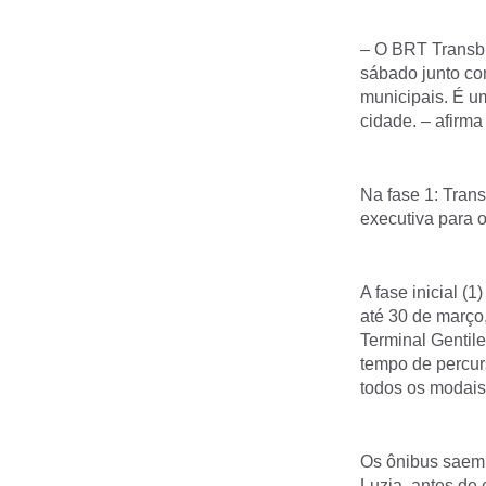
– O BRT Transbr
sábado junto co
municipais. É u
cidade. – afirma
Na fase 1: Trans
executiva para 
A fase inicial (
até 30 de março,
Terminal Gentile
tempo de percur
todos os modais
Os ônibus saem 
Luzia, antes de 