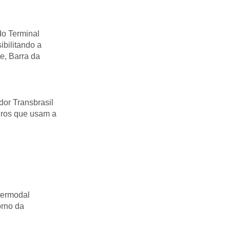
do Terminal
ibilitando a
e, Barra da
dor Transbrasil
iros que usam a
ntermodal
orno da