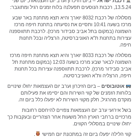
רכבת ישראל
–
ביום הזיכרון וערב יום העצמאות, יום שני
13.5.24, רכבות הנוסעים תפעלנה בלוח זמנים רגיל ומתוגבר:
מסלולה של רכבת 8032 יוארך והיא תצא מתחנת באר שבע
מרכז בשעה 10:41 ותסיים את נסיעתה בתחנת חיפה מרכז
השמונה (במקום בתל אביב סבידור מרכז). לרכבת תתווספנה
עצירות בתחנות ת”א האוניברסיטה, הרצליה ובכל תחנות
חיפה.
מסלולה של רכבת 8033 יוארך והיא תצא מתחנת חיפה מרכז
השמונה לבאר שבע מרכז בשעה 12:03 (במקום מתחנת תל
אביב סבידור מרכז). לרכבת תתווספנה עצירות בכל תחנות
חיפה, הרצליה ות”א האוניברסיטה.
אוטובוסים
– ביום הזיכרון וערב יום העצמאות יחולו שינויים
בלוחות הזמנים של קווי השירות והם יסיימו את פעילותם
מוקדם מהרגיל, חלק מקווי השירות לא יפעלו כלל ביום זה.
בשל אירועי ערב יום העצמאות צפויים להיחסם רחובות
מרכזיים ברחבי הארץ החל משעות אחר הצהריים ובעקבות כך
יחולו שינויים במסלולי הקווים.
קווי הלילה יפעלו ביום זה במתכונת יום חמישי
.