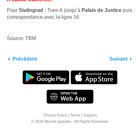
Pour
Stalingrad :
Tram A
jusqu’à
Palais de Justice
puis
correspondance avec
la ligne 16
Source: TBM
Précédent
Suivant
Privacy Policy
|
Terms
|
Support
© 2026 Moovit Updates - All Rights Reserved.