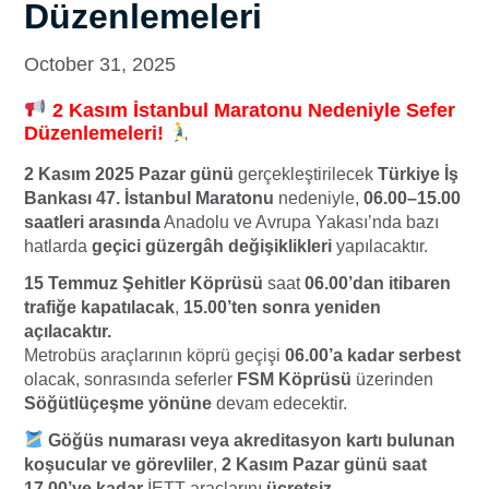
Düzenlemeleri
October 31, 2025
2 Kasım İstanbul Maratonu Nedeniyle Sefer
Düzenlemeleri!
2 Kasım 2025 Pazar günü
gerçekleştirilecek
Türkiye İş
Bankası 47. İstanbul Maratonu
nedeniyle,
06.00–15.00
saatleri arasında
Anadolu ve Avrupa Yakası’nda bazı
hatlarda
geçici güzergâh değişiklikleri
yapılacaktır.
15 Temmuz Şehitler Köprüsü
saat
06.00’dan itibaren
trafiğe kapatılacak
,
15.00’ten sonra yeniden
açılacaktır.
Metrobüs araçlarının köprü geçişi
06.00’a kadar serbest
olacak, sonrasında seferler
FSM Köprüsü
üzerinden
Söğütlüçeşme yönüne
devam edecektir.
Göğüs numarası veya akreditasyon kartı bulunan
koşucular ve görevliler
,
2 Kasım Pazar günü saat
17.00’ye kadar
İETT araçlarını
ücretsiz