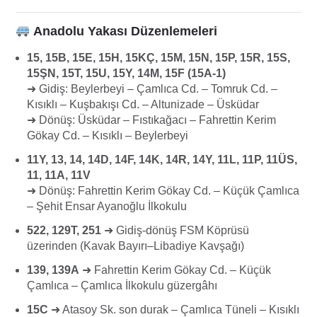
Anadolu Yakası Düzenlemeleri
15, 15B, 15E, 15H, 15KÇ, 15M, 15N, 15P, 15R, 15S,
15ŞN, 15T, 15U, 15Y, 14M, 15F (15A-1)
➜
Gidiş: Beylerbeyi – Çamlıca Cd. – Tomruk Cd. –
Kısıklı – Kuşbakışı Cd. – Altunizade – Üsküdar
➜
Dönüş: Üsküdar – Fıstıkağacı – Fahrettin Kerim
Gökay Cd. – Kısıklı – Beylerbeyi
11Y, 13, 14, 14D, 14F, 14K, 14R, 14Y, 11L, 11P, 11ÜS,
11, 11A, 11V
➜
Dönüş: Fahrettin Kerim Gökay Cd. – Küçük Çamlıca
– Şehit Ensar Ayanoğlu İlkokulu
522, 129T, 251
➜
Gidiş-dönüş FSM Köprüsü
üzerinden (Kavak Bayırı–Libadiye Kavşağı)
139, 139A
➜
Fahrettin Kerim Gökay Cd. – Küçük
Çamlıca – Çamlıca İlkokulu güzergâhı
15C
➜
Atasoy Sk. son durak – Çamlıca Tüneli – Kısıklı