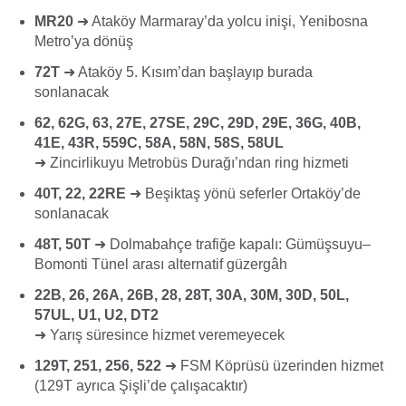
MR20
➜
Ataköy Marmaray’da yolcu inişi, Yenibosna
Metro’ya dönüş
72T
➜
Ataköy 5. Kısım’dan başlayıp burada
sonlanacak
62, 62G, 63, 27E, 27SE, 29C, 29D, 29E, 36G, 40B,
41E, 43R, 559C, 58A, 58N, 58S, 58UL
➜
Zincirlikuyu Metrobüs Durağı’ndan ring hizmeti
40T, 22, 22RE
➜
Beşiktaş yönü seferler Ortaköy’de
sonlanacak
48T, 50T
➜
Dolmabahçe trafiğe kapalı: Gümüşsuyu–
Bomonti Tünel arası alternatif güzergâh
22B, 26, 26A, 26B, 28, 28T, 30A, 30M, 30D, 50L,
57UL, U1, U2, DT2
➜
Yarış süresince hizmet veremeyecek
129T, 251, 256, 522
➜
FSM Köprüsü üzerinden hizmet
(129T ayrıca Şişli’de çalışacaktır)