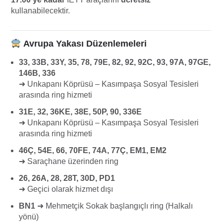
kullanabilecektir.
Avrupa Yakası Düzenlemeleri
33, 33B, 33Y, 35, 78, 79E, 82, 92, 92C, 93, 97A, 97GE,
146B, 336
➜
Unkapanı Köprüsü – Kasımpaşa Sosyal Tesisleri
arasında ring hizmeti
31E, 32, 36KE, 38E, 50P, 90, 336E
➜
Unkapanı Köprüsü – Kasımpaşa Sosyal Tesisleri
arasında ring hizmeti
46Ç, 54E, 66, 70FE, 74A, 77Ç, EM1, EM2
➜
Saraçhane
üzerinden ring
26, 26A, 28, 28T, 30D, PD1
➜
Geçici olarak hizmet dışı
BN1
➜
Mehmetçik Sokak başlangıçlı ring (Halkalı
yönü)