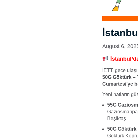
İstanbu
August 6, 202
İstanbul’d
İETT, gece ulaşım
50G Göktürk –
Cumartesi’ye b
Yeni hatların gü
55G Gaziosm
Gaziosmanpaşa
Beşiktaş
50G Göktürk 
Göktürk Köprü