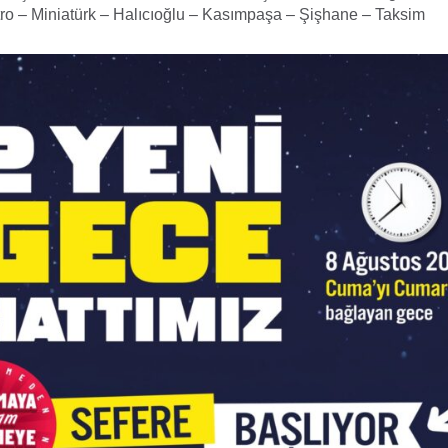
ro – Miniatürk – Halıcıoğlu – Kasımpaşa – Şişhane – Taksim