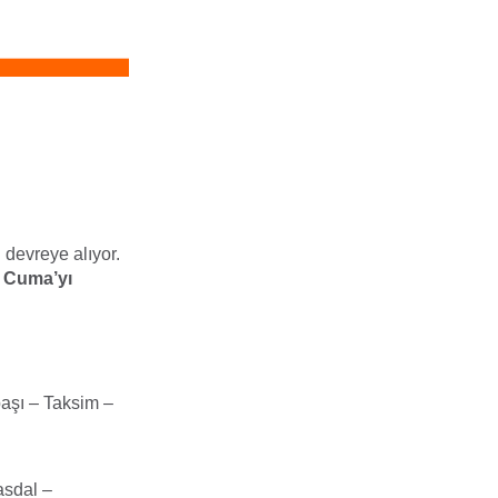
 devreye alıyor.
 Cuma’yı
aşı – Taksim –
asdal –