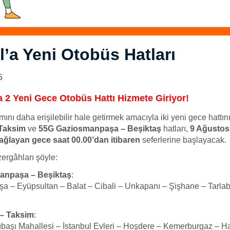
l’a Yeni Otobüs Hatları
5
a 2 Yeni Gece Otobüs Hattı Hizmete Giriyor!
ını daha erişilebilir hale getirmek amacıyla iki yeni gece hattını
 Taksim
ve
55G Gaziosmanpaşa – Beşiktaş
hatları,
9 Ağustos
ağlayan gece saat 00.00’dan itibaren
seferlerine başlayacak.
zergâhları şöyle:
anpaşa – Beşiktaş
:
 – Eyüpsultan – Balat – Cibali – Unkapanı – Şişhane – Tarlab
– Taksim
:
başı Mahallesi – İstanbul Evleri – Hoşdere – Kemerburgaz – H