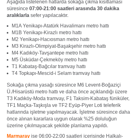
Aşağıda listelenen hatlarda sokağa çıkma kısıtlaması
süresince
07:00-21:00 saatleri arasında 30 dakika
aralıklarla
sefer yapılacaktır.
M1A Yenikapı-Atatürk Havalimanı metro hattı
M1B Yenikapı-Kirazlı metro hattı
M2 Yenikapı-Hacıosman metro hattı
M3 Kirazlı-Olimpiyat-Başakşehir metro hattı
M4 Kadıköy-Tavşantepe metro hattı
M5 Üsküdar-Çekmeköy metro hattı
T1 Kabataş-Bağcılar tramvay hattı
T4 Topkapı-Mescid-i Selam tramvay hattı
Sokağa çıkma yasağı süresince M6 Levent-Boğaziçi
Ü./Hisarüstü metro hattı ve daha önce açıklandığı üzere
T3 Kadıköy-Moda tramvay, F1 Taksim-Kabataş füniküler,
TF1 Maçka-Taşkışla ve TF2 Eyüp-Piyer Loti teleferik
hatlarında işletme yapılmayacak. İşletme süresince daha
önce alınan kararlara uygun olarak %25 doluluğun
üzerine çıkılmayacak şekilde planlama yapıldı.
Marmaray
ise 06:00-22:00 saatleri içerisinde Halkalı-