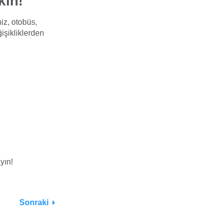
kın!
iz, otobüs,
işikliklerden
yın!
Sonraki