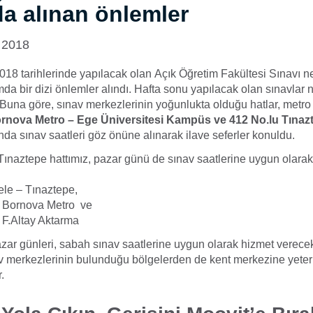
a alınan önlemler
 2018
018 tarihlerinde yapılacak olan Açık Öğretim Fakültesi Sınavı
mda bir dizi önlemler alındı. Hafta sonu yapılacak olan sınavlar 
dı. Buna göre, sınav merkezlerinin yoğunlukta olduğu hatlar, metro 
rnova Metro – Ege Üniversitesi Kampüs ve 412 No.lu Tınaz
nda sınav saatleri göz önüne alınarak ilave seferler konuldu.
ınaztepe hattımız, pazar günü de sınav saatlerine uygun olara
ele – Tınaztepe,
– Bornova Metro ve
 F.Altay Aktarma
ar günleri, sabah sınav saatlerine uygun olarak hizmet verecekti
v merkezlerinin bulunduğu bölgelerden de kent merkezine yeter
.