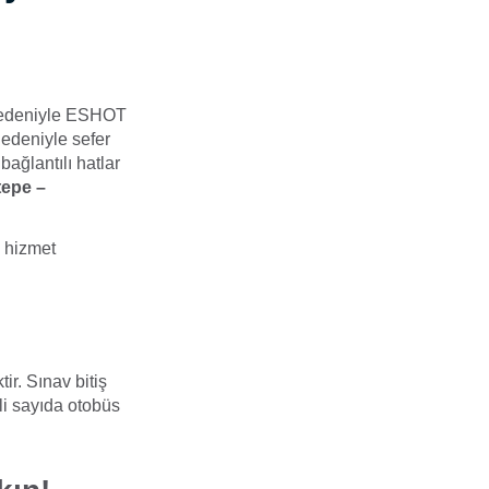
 nedeniyle ESHOT
nedeniyle sefer
bağlantılı hatlar
tepe –
k hizmet
r. Sınav bitiş
li sayıda otobüs