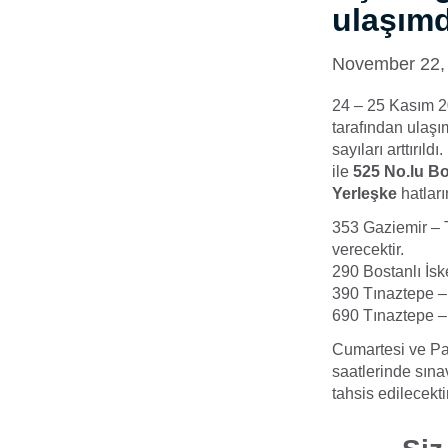
ulaşımd
November 22,
24 – 25 Kasım 2
tarafından ulaşı
sayıları arttırıl
ile
525 No.lu Bo
Yerleşke
hatları
353 Gaziemir – T
verecektir.
290 Bostanlı İsk
390 Tınaztepe 
690 Tınaztepe –
Cumartesi ve Paz
saatlerinde sına
tahsis edilecektir