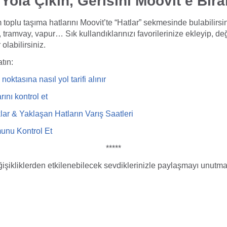
 Yola Çıkın, Gerisini Moovit’e Bıra
 toplu taşıma hatlarını Moovit’te “Hatlar” sekmesinde bulabilirsin
 tramvay, vapur… Sık kullandıklarınızı favorilerinize ekleyip, değ
olabilirsiniz.
tın:
oktasına nasıl yol tarifi
alı
nır
rını kontrol et
ar & Yaklaşan Hatların Varış Saatleri
munu Kontrol Et
*****
işikliklerden etkilenebilecek sevdiklerinizle paylaşmayı unutma