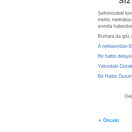
Siz
Şehrinizdeki tüm
metro, metrobüs,
anında haberdar 
Bunlara da göz a
A noktasından B n
Bir hattın detayla
Yakındaki Durakl
Bir Hattın Duru
Değ
Önceki