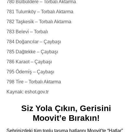
780 Bülbüldere – Torbalı Aktarma
781 Tulumköy – Torbalı Aktarma
782 Taşkesi̇k – Torbalı Aktarma
783 Belevi̇ – Torbalı
784 Doğancılar – Çaybaşı
785 Dağtekke – Çaybaşı
786 Karaot – Çaybaşı
795 Ödemi̇ş – Çaybaşı
798 Ti̇re – Torbalı Aktarma
Kaynak: eshot.gov.tr
Siz Yola Çıkın, Gerisini
Moovit’e Bırakın!
Şehrinizdeki tüm toplu taşıma hatlarını Moovit’te “Hatlar”