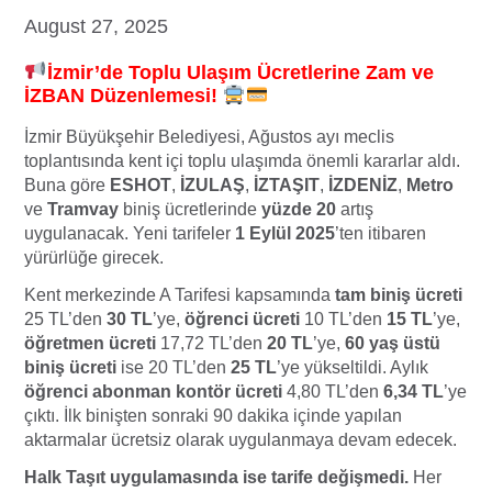
August 27, 2025
İzmir’de Toplu Ulaşım Ücretlerine Zam ve
İZBAN Düzenlemesi!
İzmir Büyükşehir Belediyesi, Ağustos ayı meclis
toplantısında kent içi toplu ulaşımda önemli kararlar aldı.
Buna göre
ESHOT
,
İZULAŞ
,
İZTAŞIT
,
İZDENİZ
,
Metro
ve
Tramvay
biniş ücretlerinde
yüzde 20
artış
uygulanacak. Yeni tarifeler
1 Eylül 2025
’ten itibaren
yürürlüğe girecek.
Kent merkezinde A Tarifesi kapsamında
tam biniş ücreti
25 TL’den
30 TL
’ye,
öğrenci ücreti
10 TL’den
15 TL
’ye,
öğretmen ücreti
17,72 TL’den
20 TL
’ye,
60 yaş üstü
biniş ücreti
ise 20 TL’den
25 TL
’ye yükseltildi. Aylık
öğrenci abonman kontör ücreti
4,80 TL’den
6,34 TL
’ye
çıktı. İlk binişten sonraki 90 dakika içinde yapılan
aktarmalar ücretsiz olarak uygulanmaya devam edecek.
Halk Taşıt uygulamasında ise tarife değişmedi.
Her