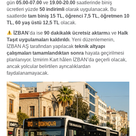
gün
05.00-07.00
ve
19.00-20.00
saatlerinde biniş
ücretleri yüzde
50 indirimli
olarak uygulanacak. Bu
saatlerde
tam biniş 15 TL, öğrenci 7,5 TL, öğretmen 10
TL, 60 yaş üstü 12,5 TL
olacak.
İZBAN
’da ise
90 dakikalık ücretsiz aktarm
a ve
Halk
Taşıt uygulamaları kaldırıldı
. Yeni düzenlemenin,
İZBAN AŞ tarafından yapılacak
teknik altyapı
çalışmaları tamamlandıktan sonra
hayata geçirilmesi
planlanıyor. İzmirim Kart hâlen İZBAN’da geçerli olacak,
ancak yolcular belirtilen ayrıcalıklardan
faydalanamayacak.