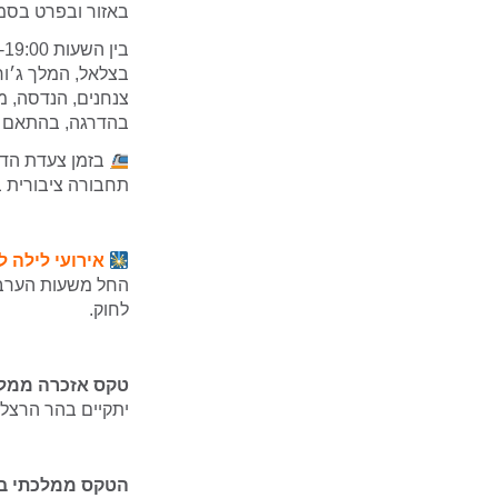
באזור ובפרט בסמו
בצלאל, המלך ג׳ורג
צנחנים, הנדסה, מנ
בהדרגה, בהתאם 
בזמן צעדת הדג
תחבורה ציבורית ב
אירועי לילה לבן
החל משעות הערב 
לחוק.
טקס אזכרה ממלכתי 
יתקיים בהר הרצל החל משעה 11:00. המשטרה תפעל ל
הטקס ממלכתי בגבע