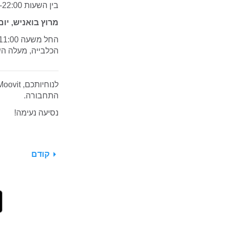
בין השעות 18:00-22:00 – ייחסם לתנועת כלי רכב רח’ שרגאי (רק במקרה הצורך).
מרוץ בואניש, יום שיש
הכלבייה, מעלה הש
התחבורה.
נסיעה נעימה!
קודם