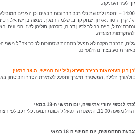
ך לעיר העתיקה.
בין השעות 14:00-19:00 – יחסמו לתנועת כלי רכב הרחובות הבאים וכן הצירים המוב
׳, קרן היסוד, אגרון, יצחק קריב, שלמה המלך, מנשה בן ישראל, חטיב
הרת צה”ל, חיים בר לב לכיוון דרום, סולטאן סולימן לשני הכיוונים. הצ
להתקדמות הצעדה.
לים, הרכבת הקלה לא תפעל בתחנות שסמוכות לכיכר צה״ל משני הכיוו
אזור תיסע בצירים חלופיים.
 בגן העצמאות בכיכר ספרא (ליל יום חמישי, ה-18 במאי)
ולאורך הלילה, המשטרה תיערך ותפעל לשמירת הסדר והביטחון באז
לנספי יהודי אתיופיה, יום חמישי ה-18 במאי
הכוונת תנועת כלי רכב לפי הצורך.
ת התחמושת, יום חמישי ה-18 במאי