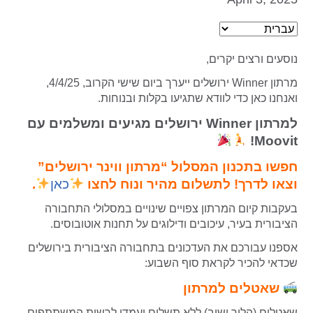
נוסעים ורצים יקרים,
מרתון Winner ירושלים ייערך ביום שישי הקרוב, 4/4/25,
ואנחנו כאן כדי לוודא שתגיעו בקלות ובנוחות.
למרתון Winner ירושלים מגיעים ומשלמים עם
Moovit!
חפשו בתכנון המסלול “מרתון ווינר ירושלים”
וצאו לדרך! לתשלום מהיר ונוח לחצו
כאן
.
בעקבות קיום המרתון צפויים שינויים במסלולי התחבורה
הציבורית בעיר, עיכובים ודילוגים על תחנות אוטובוסים.
אספנו עבורכם את העדכונים בתחבורה הציבורית בירושלים
שכדאי להכיר לקראת סוף השבוע:
שאטלים למרתון
שאטלים (הלוך ושוב) ללא תשלום יעמדו לרשות המשתתפים