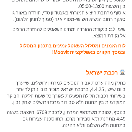
בין השעות 05:00-13:00.
איסוף מרחבת היציע המזרחי באצטדיון טדי, הורדה באזור גן
סאקר רחוב הנשיא השישי-מסוף אגד (סמוך לחניון הלאום).
שימו לב: בנקודת ההורדה ימתינו השאטלים להחזרת הרצים
אל נקודת המוצא.
לוח הזמנים ומסלול השאטל זמינים בתכנון המסלול
ובמסך הקווים באפליקציית Moovit!
רכבת ישראל
כחלק מההיערכות עבור הנוסעים למרתון ירושלים, שייערך
ביום שישי, 4.4.25, ברכבת ישראל מזכירים כי ניתן להיעזר
בשירותי רכבות הלילה הפעילות לאורך כל שעות הלילה והבוקר
המוקדמות בין תחנות ת”א סבידור מרכז וירושלים יצחק נבון.
בנוסף, לטובת משתתפי המרתון, לרכבת 6709, היוצאת בשעה
4:49 מתחנת ת”א סבידור מרכז, תתווספנה עצירות גם
בתחנות ת”א השלום ות”א ההגנה.