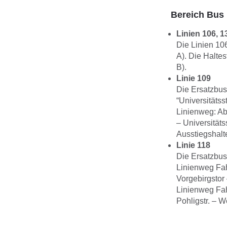
Bereich Bus
Linien 106, 
Die Linien 106
A). Die Halte
B).
Linie 109
Die Ersatzbus
“Universitätss
Linienweg: Ab 
– Universitäts
Ausstiegshalte
Linie 118
Die Ersatzbus-
Linienweg Fahr
Vorgebirgstor
Linienweg Fahr
Pohligstr. – W