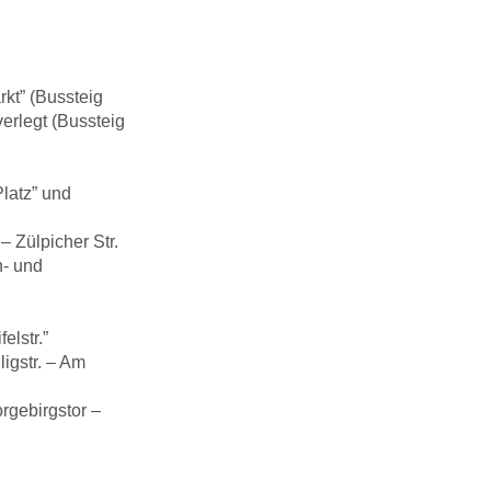
rkt” (Bussteig
erlegt (Bussteig
Platz” und
– Zülpicher Str.
n- und
elstr.”
ligstr. – Am
rgebirgstor –