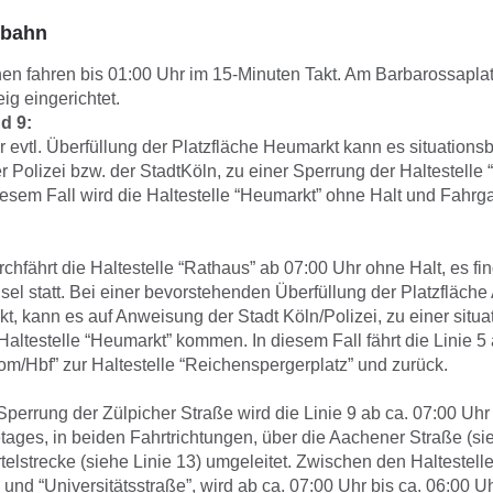
tbahn
en fahren bis 01:00 Uhr im 15-Minuten Takt. Am Barbarossaplat
ig eingerichtet.
nd 9:
 evtl. Überfüllung der Platzfläche Heumarkt kann es situationsb
 Polizei bzw. der StadtKöln, zu einer Sperrung der Haltestelle
esem Fall wird die Haltestelle “Heumarkt” ohne Halt und Fahrg
rchfährt die Haltestelle “Rathaus” ab 07:00 Uhr ohne Halt, es fi
el statt. Bei einer bevorstehenden Überfüllung der Platzfläche 
t, kann es auf Anweisung der Stadt Köln/Polizei, zu einer situ
altestelle “Heumarkt” kommen. In diesem Fall fährt die Linie 5
om/Hbf” zur Haltestelle “Reichenspergerplatz” und zurück.
perrung der Zülpicher Straße wird die Linie 9 ab ca. 07:00 Uhr 
tages, in beiden Fahrtrichtungen, über die Aachener Straße (si
telstrecke (siehe Linie 13) umgeleitet. Zwischen den Haltestell
 und “Universitätsstraße”, wird ab ca. 07:00 Uhr bis ca. 06:00 U