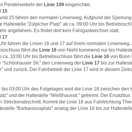
in Pendelverkehr der
Linie 109
eingerichtet.
d 15
 und 15 fahren den normalen Linienweg. Aufgrund der Sperrung 
e Haltestelle “Zülpicher Platz” ab ca. 09:00 Uhr bis Betriebssch
ehr angefahren. Es findet dort kein Fahrgastwechsel statt.
d 17
 Uhr fahren die Linien 16 und 17 auf ihrem normalen Linienweg.
bsschluss fährt die
Linie 16
von Niehl kommend nur bis Haltestel
 ca. 10:00 Uhr bis Betriebsschluss fährt die
Linie 16
von Bonn 
le “Schönhauser Str.” den Linienweg der
Linie 17
bis zur Haltest
e” und zurück. Der Fahrbetrieb der Linie 17 wird in diesem Zei
 bis 03:00 Uhr des Folgetages wird die Linie 18 zwischen den H
atz” und der Haltestelle “Weißhausstr.” getrennt. Der Ersatzbu
n Streckenabschnitt. Kommt die Linie 18 aus Fahrtrichtung Thi
testelle “Barbarossaplatz” analog der Linie 16 bis zur Haltestell