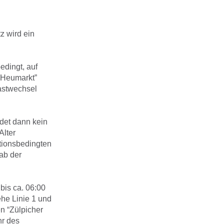
z wird ein
edingt, auf
 “Heumarkt”
astwechsel
ndet dann kein
Alter
ationsbedingten
 ab der
bis ca. 06:00
ehe Linie 1 und
en “Zülpicher
hr des