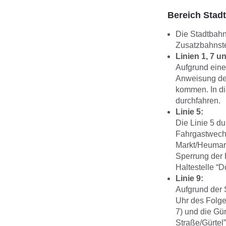
Bereich Stad
Die Stadtbahn
Zusatzbahnste
Linien 1, 7 u
Aufgrund einer
Anweisung der
kommen. In di
durchfahren.
Linie 5:
Die Linie 5 du
Fahrgastwechs
Markt/Heumark
Sperrung der H
Haltestelle “D
Linie 9:
Aufgrund der S
Uhr des Folge
7) und die Gür
Straße/Gürtel”