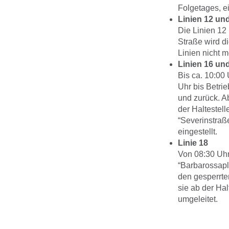
Folgetages, e
Linien 12 un
Die Linien 12
Straße wird di
Linien nicht m
Linien 16 un
Bis ca. 10:00
Uhr bis Betrie
und zurück. Ab
der Haltestel
“Severinstraß
eingestellt.
Linie 18
Von 08:30 Uhr
“Barbarossapl
den gesperrte
sie ab der Hal
umgeleitet.