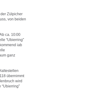
der Zülpicher
luss, von beiden
 Ab ca. 10:00
le “Ubierring”
kommend iab
elle
traum ganz
altestellen
s 118 übernimmt
elenbruch wird
e “Ubierring”