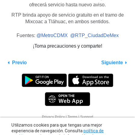
ofrecerá servicio hasta nuevo aviso.
RTP brinda apoyo de servicio gratuito en el tramo de
Mixcoac a Tláhuac, en ambos sentidos.
Fuentes:
@MetroCDMX
@RTP_CiudadDeMex
¡Toma precauciones y comparte!
Previo
Siguiente
Privacy Policy
|
Terms
|
Support
Utilizamos cookies para que tengas una mejor
© 2026 Moovit Updates - All Rights Reserved.
experiencia de navegación. Consulta
política de
cookies
para obtener más información o haz