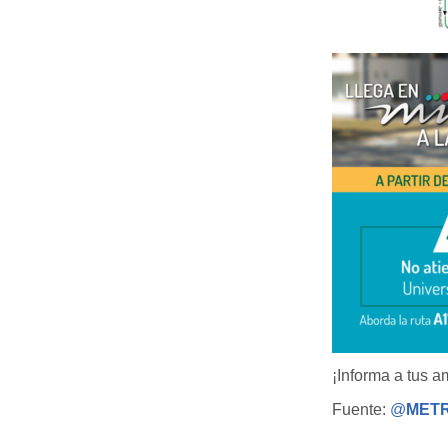
¡Informa a tus a
Fuente:
@
MET