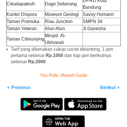
DPRD Kota
Cikudapateuh
Dago
Seberang
Bandung
Kantor Dispora
Museum Geologi
Savoy Homann
Taman Pramuka
Riau Junction
SMPN 34
Taman Veteran
Alun-Alun
Jl.Ganesha
Mesjid Al-
Taman Cibeunying
Ukhuwah
Tarif yang dikenakan cukup cocok dikantong. 1 jam
pertama sebesar
Rp.1000
dan tiap jam berikutnya
sebesar
Rp.2000
You Ride, Moovit Guide
Previous
Berikut