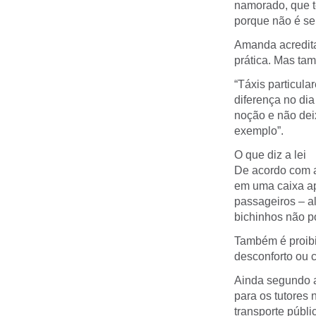
namorado, que t
porque não é sem
Amanda acredita
prática. Mas ta
“Táxis particula
diferença no dia
noção e não deix
exemplo”.
O que diz a lei
De acordo com a
em uma caixa ap
passageiros – al
bichinhos não p
Também é proibi
desconforto ou 
Ainda segundo a
para os tutores 
transporte públi