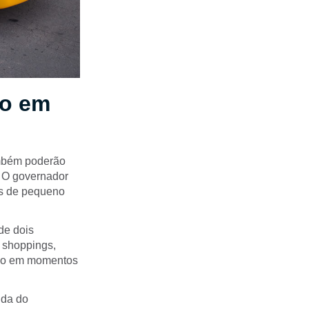
ão em
ambém poderão
). O governador
is de pequeno
de dois
, shoppings,
lado em momentos
uda do