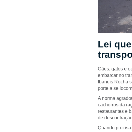
Lei que
transpo
Cães, gatos e o
embarcar no tran
Ibaneis Rocha s
porte a se locom
A norma agradou
cachorros da raç
restaurantes e 
de descontração
Quando precisa l