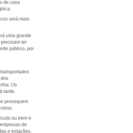
s de casa
plica.
icos será mais
fará uma grande
 precisam ter
rte público, por
 transportados
 dos
inha. Os
à tarde.
que provoquem
eiros.
culo ou trem e
s empresas de
das e estações.