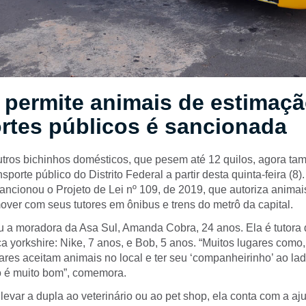
 permite animais de estimaç
rtes públicos é sancionada
utros bichinhos domésticos, que pesem até 12 quilos, agora t
sporte público do Distrito Federal a partir desta quinta-feira (8
ancionou o Projeto de Lei nº 109, de 2019, que autoriza anima
over com seus tutores em ônibus e trens do metrô da capital.
 a moradora da Asa Sul, Amanda Cobra, 24 anos. Ela é tutora 
a yorkshire: Nike, 7 anos, e Bob, 5 anos. “Muitos lugares como
bares aceitam animais no local e ter seu ‘companheirinho’ ao 
 é muito bom”, comemora.
evar a dupla ao veterinário ou ao pet shop, ela conta com a aj