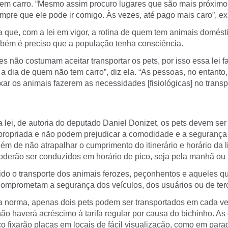
em carro. “Mesmo assim procuro lugares que são mais próximo
pre que ele pode ir comigo. Às vezes, até pago mais caro”, ex
 que, com a lei em vigor, a rotina de quem tem animais domést
mbém é preciso que a população tenha consciência.
res não costumam aceitar transportar os pets, por isso essa lei 
 a dia de quem não tem carro”, diz ela. “As pessoas, no entanto,
ar os animais fazerem as necessidades [fisiológicas] no transpo
 lei, de autoria do deputado Daniel Donizet, os pets devem ser
ropriada e não podem prejudicar a comodidade e a segurança
ém de não atrapalhar o cumprimento do itinerário e horário da l
oderão ser conduzidos em horário de pico, seja pela manhã ou 
do o transporte dos animais ferozes, peçonhentos e aqueles 
comprometam a segurança dos veículos, dos usuários ou de terc
 norma, apenas dois pets podem ser transportados em cada veí
não haverá acréscimo à tarifa regular por causa do bichinho. A
co fixarão placas em locais de fácil visualização, como em para