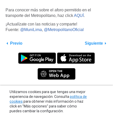
Para conocer más sobre el aforo permitido en el
transporte del Metropolitano, haz click
AQUÍ
.
¡Actualízate con las noticias y comparte!
Fuente:
@MuniLima
,
@MetropolitanoOficial
Previo
Siguiente
Utilizamos cookies para que tengas una mejor
Privacy Policy
|
Terms
|
Support
experiencia de navegación. Consulta
política de
© 2026 Moovit Updates - All Rights Reserved.
cookies
para obtener más información o haz
click en "Más opciones" para saber cómo
puedes cambiar la configuración.