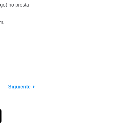
go) no presta
m.
Siguiente