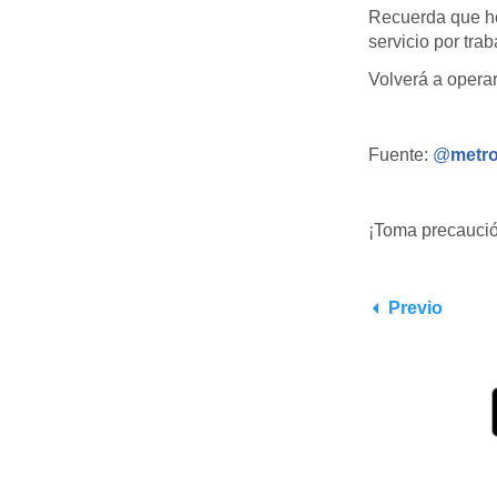
Recuerda que ho
servicio por tra
Volverá a operar
Fuente:
@
metr
¡Toma precaució
Previo