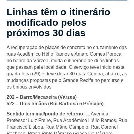
Linhas têm o itinerário
modificado pelos
próximos 30 dias
A recuperação de placas de concreto no cruzamento das
ruas Acadêmico Hélio Ramos e Amaro Gomes Poroca,
no bairro da Várzea, muda o itinerário de duas linhas
que passam pela localidade. O serviço teve início nesta
quarta-feira (29) e deve durar 30 dias. Confira, abaixo, as
mudanças propostas pelo Grande Recife no percurso e
os ônibus envolvidos:
202 – Barro/Macaxeira (Várzea)
522 – Dois Irmãos (Rui Barbosa e Príncipe)
Sentido terminal/ponto de retorno:
…Avenida
Professor Luiz Freire, Rua Acadêmico Hélio Ramos, Rua
Francisco Lisboa, Rua Mário Campelo, Rua Coronel
Pacheco, Praça Pinto Dâmaso (Praça Da Várzea),