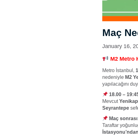
Maç Ned
January 16, 2
M2 Metro H
Metro İstanbul,
nedeniyle
M2 Ye
yapılacağını duy
18.00 – 19:4
Mevcut
Yenikap
Seyrantepe
sefe
Maç sonrası
Taraftar yoğunl
İstasyonu’ndan 