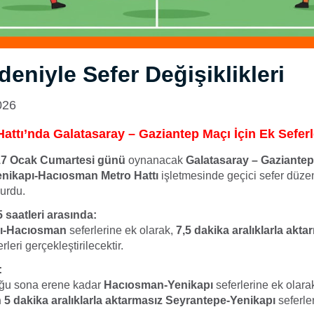
eniyle Sefer Değişiklikleri
026
attı’nda Galatasaray – Gaziantep Maçı İçin Ek Seferl
17 Ocak Cumartesi günü
oynanacak
Galatasaray – Gaziantep
nikapı-Hacıosman Metro Hattı
işletmesinde geçici sefer düz
urdu.
5 saatleri arasında:
ı-Hacıosman
seferlerine ek olarak,
7,5 dakika aralıklarla akta
rleri gerçekleştirilecektir.
:
uğu sona erene kadar
Hacıosman-Yenikapı
seferlerine ek olara
5 dakika aralıklarla aktarmasız Seyrantepe-Yenikapı
seferler