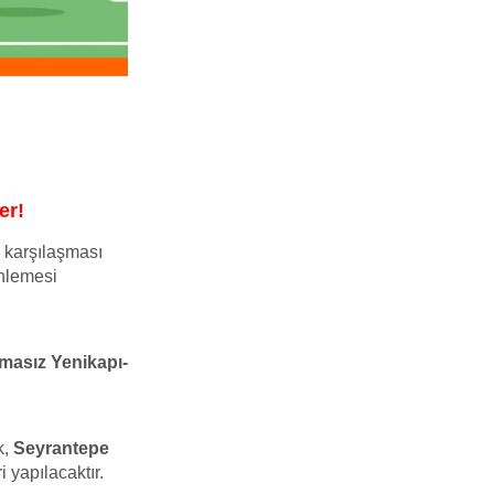
er!
karşılaşması
enlemesi
rmasız Yenikapı-
k,
Seyrantepe
i yapılacaktır.