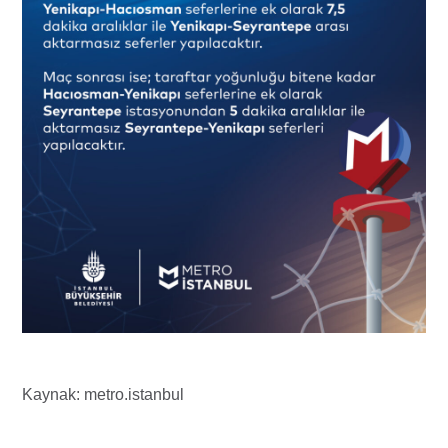
Kaynak:
metro.istan
b
ul