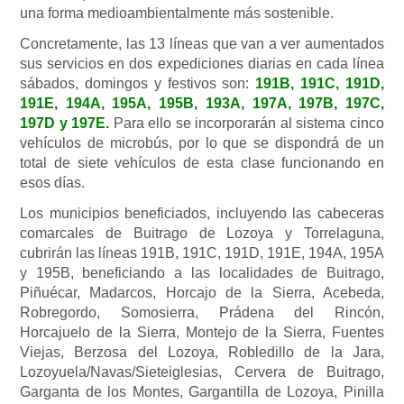
una forma medioambientalmente más sostenible.
Concretamente, las 13 líneas que van a ver aumentados
sus servicios en dos expediciones diarias en cada línea
sábados, domingos y festivos son:
191B, 191C, 191D,
191E, 194A, 195A, 195B, 193A, 197A, 197B, 197C,
197D y 197E.
Para ello se incorporarán al sistema cinco
vehículos de microbús, por lo que se dispondrá de un
total de siete vehículos de esta clase funcionando en
esos días.
Los municipios beneficiados, incluyendo las cabeceras
comarcales de Buitrago de Lozoya y Torrelaguna,
cubrirán las líneas 191B, 191C, 191D, 191E, 194A, 195A
y 195B, beneficiando a las localidades de Buitrago,
Piñuécar, Madarcos, Horcajo de la Sierra, Acebeda,
Robregordo, Somosierra, Prádena del Rincón,
Horcajuelo de la Sierra, Montejo de la Sierra, Fuentes
Viejas, Berzosa del Lozoya, Robledillo de la Jara,
Lozoyuela/Navas/Sieteiglesias, Cervera de Buitrago,
Garganta de los Montes, Gargantilla de Lozoya, Pinilla