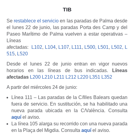
TIB
Se
restablece el servicio
en las paradas de Palma desde
el lunes 22 de junio, las paradas Porta des Camp y del
Paseo Marítimo de Palma vuelven a estar operativas –
Líneas
afectadas:
L102
,
L104
,
L107
,
L111
,
L500,
L501
,
L502,
L
515
,
L520
Desde el lunes 22 de junio entran en vigor nuevos
horarios en las líneas de bus indicadas.
Líneas
afectadas
L200 L210 L211 L212 L220 L351 L352
A partir del miércoles 24 de junio:
Línea 111 – Las paradas de la C/Illes Balears quedan
fuera de servicio. En sustitución, se ha habilitado una
nueva parada ubicada en la C/València. Consulta
aquí
el aviso.
La línea 105 alarga su recorrido con una nueva parada
en la Plaça del Migdia. Consulta
aquí
el aviso.