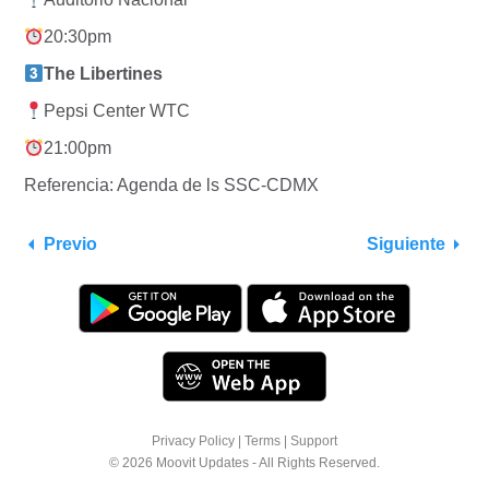
20:30pm
The Libertines
Pepsi Center WTC
21:00pm
Referencia: Agenda de ls SSC-CDMX
Previo
Siguiente
Privacy Policy
|
Terms
|
Support
© 2026 Moovit Updates - All Rights Reserved.