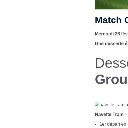
Match 
Mercredi 26 fév
Une desserte é
Desse
Grou
Navette Tram
–
1er départ en