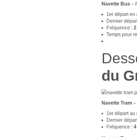
Navette Bus
– 
1er départ en
Dernier dépar
Fréquence :
2
Temps pour re
Dess
du G
Navette Tram
– 
1er départ au
Dernier dépar
Fréquence :
4