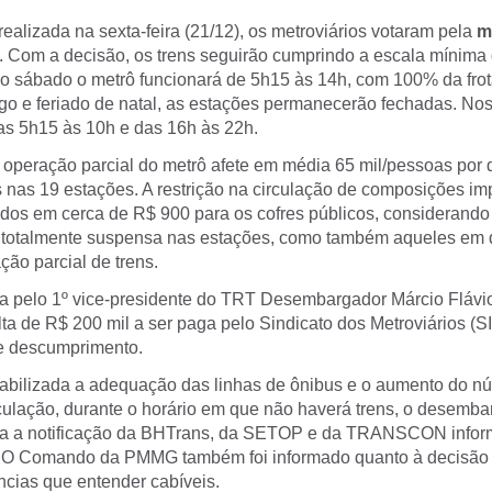
alizada na sexta-feira (21/12), os metroviários votaram pela
m
. Com a decisão, os trens seguirão cumprindo a escala mínima
 sábado o metrô funcionará de 5h15 às 14h, com 100% da frot
go e feriado de natal, as estações permanecerão fechadas. Nos 
das 5h15 às 10h e das 16h às 22h.
 operação parcial do metrô afete em média 65 mil/pessoas por 
s nas 19 estações. A restrição na circulação de composições im
ados em cerca de R$ 900 para os cofres públicos, considerando
á totalmente suspensa nas estações, como também aqueles em
ção parcial de trens.
ida pelo 1º vice-presidente do TRT Desembargador Márcio Flávi
ta de R$ 200 mil a ser paga pelo Sindicato dos Metroviários
e descumprimento.
iabilizada a adequação das linhas de ônibus e o aumento do n
rculação, durante o horário em que não haverá trens, o desemb
da a notificação da BHTrans, da SETOP e da TRANSCON infor
. O Comando da PMMG também foi informado quanto à decisão 
ncias que entender cabíveis.