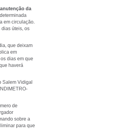
anutenção da
 determinada
a em circulação.
dias úteis, os
dia, que deixam
plica em
 os dias em que
 que haverá
o Salem Vidigal
 (SINDIMETRO-
úmero de
argador
mando sobre a
liminar para que