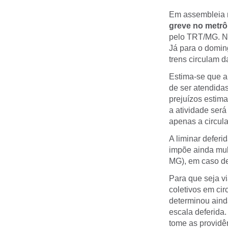
Em assembleia re
greve no metrô
pelo TRT/MG. No
Já para o domin
trens circulam 
Estima-se que a
de ser atendida
prejuízos estim
a atividade ser
apenas a circula
A liminar defer
impõe ainda mul
MG), em caso d
Para que seja v
coletivos em ci
determinou ain
escala deferida
tome as providê