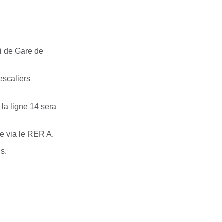
i de Gare de
escaliers
la ligne 14 sera
le via le RER A.
s.