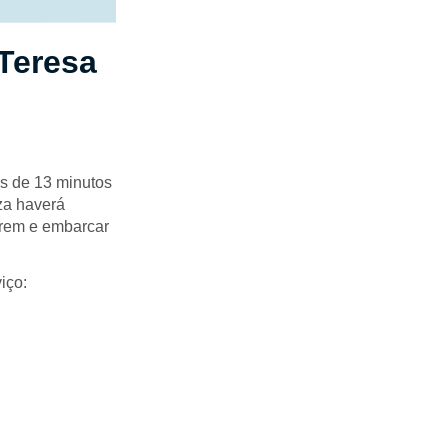
Teresa
os de 13 minutos
za haverá
trem e embarcar
iço: