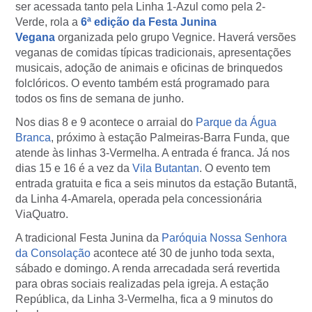
ser acessada tanto pela Linha 1-Azul como pela 2-
Verde, rola a
6ª edição da Festa Junina
Vegana
organizada pelo grupo Vegnice. Haverá versões
veganas de comidas típicas tradicionais, apresentações
musicais, adoção de animais e oficinas de brinquedos
folclóricos. O evento também está programado para
todos os fins de semana de junho.
Nos dias 8 e 9 acontece o arraial do
Parque da Água
Branca
, próximo à estação Palmeiras-Barra Funda, que
atende às linhas 3-Vermelha. A entrada é franca. Já nos
dias 15 e 16 é a vez da
Vila Butantan
. O evento tem
entrada gratuita e fica a seis minutos da estação Butantã,
da Linha 4-Amarela, operada pela concessionária
ViaQuatro.
A tradicional Festa Junina da
Paróquia Nossa Senhora
da Consolação
acontece até 30 de junho toda sexta,
sábado e domingo. A renda arrecadada será revertida
para obras sociais realizadas pela igreja. A estação
República, da Linha 3-Vermelha, fica a 9 minutos do