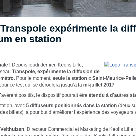
 Transpole expérimente la dif
um en station
nale !
Depuis jeudi dernier, Keolis Lille,
réseau
Transpole, expérimente la diffusion de
 métro
. Pour le moment,
seule la station « Saint-Maurice-Pell
pour ce test qui se déroulera jusqu’à la
mi-juillet 2017
.
’avèrent positifs, le dispositif pourrait être
étendu à d’autres st
tation, avec
5 diffuseurs positionnés dans la station
(deux su
 des billets), a pour but d’améliorer l’expérience des voyageurs 
 Velthuizen
, Directeur Commercial et Marketing de Keolis Lille 
tent chaque jour le métro. Dans ce cadre, Keolis Lille porte un