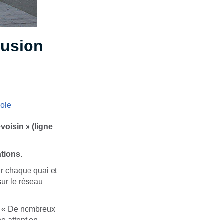
fusion
evoisin »
(ligne
ations
.
r chaque quai et
sur le réseau
:
« De nombreux
e attention