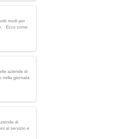
molti modi per
bile. Ecco come
lle aziende di
o nella giornata
aziende di
ni al servizio e