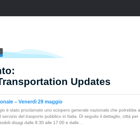
to:
Transportation Updates
onale – Venerdì 29 maggio
io è stato proclamato uno sciopero generale nazionale che potrebbe 
ervizio del trasporto pubblico in Italia. Di seguito il dettaglio, città pe
ibili disagi dalle 8:30 alle 17:00 e dalle…