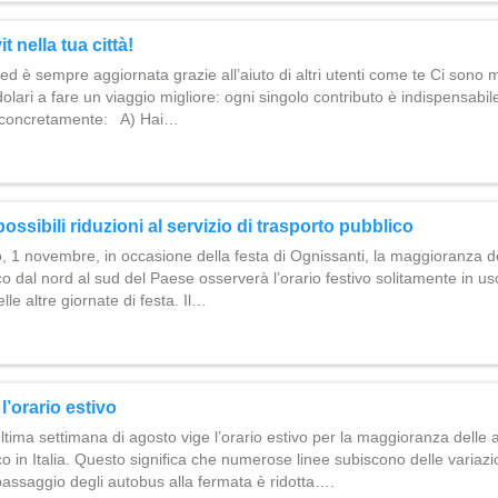
t nella tua città!
ed è sempre aggiornata grazie all’aiuto di altri utenti come te Ci sono 
ndolari a fare un viaggio migliore: ogni singolo contributo è indispensa
e concretamente: A) Hai…
ssibili riduzioni al servizio di trasporto pubblico
 1 novembre, in occasione della festa di Ognissanti, la maggioranza de
co dal nord al sud del Paese osserverà l’orario festivo solitamente in us
le altre giornate di festa. Il…
l’orario estivo
ltima settimana di agosto vige l’orario estivo per la maggioranza delle 
o in Italia. Questo significa che numerose linee subiscono delle variazio
passaggio degli autobus alla fermata è ridotta….