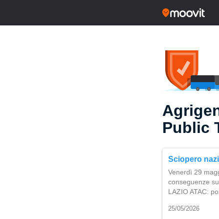
Agrigen
Public 
Sciopero nazi
Venerdì 29 magg
conseguenze sul s
LAZIO ATAC: poss
25/05/2026