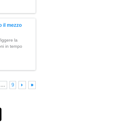
o il mezzo
figgere la
oni in tempo
…
9