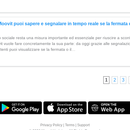
oovit puoi sapere e segnalare in tempo reale se la fermata 
o sociale resta una misura importante ed essenziale per riuscire a scon
 vuole fare concretamente la sua parte: da oggi grazie alle segnalazi
 utenti puoi visualizzare se la fermata o il…
1
2
3
Privacy Policy
|
Terms
|
Support