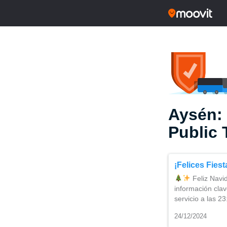
Aysén:
Public 
¡Felices Fies
Feliz Navi
información clav
servicio a las 2
24/12/2024