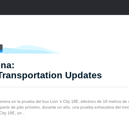
ona:
Transportation Updates
ionera en la prueba del bus Lion ‘s City 18E, eléctrico de 18 metros de
partir de julio próximo, durante un año, una prueba exhaustiva del in
s City 18E, un…