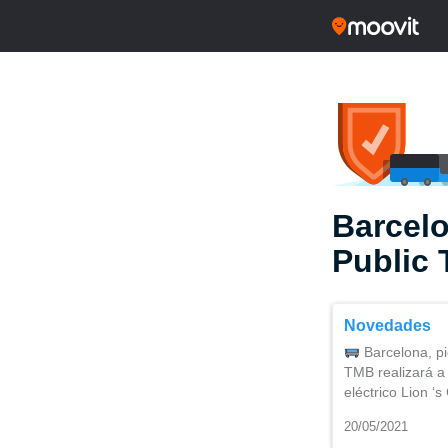
Barcel
Public 
Novedades
Barcelona, ​​p
TMB realizará a 
eléctrico Lion ‘
20/05/2021