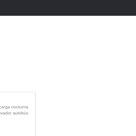
 carga nocturna
novador autobús