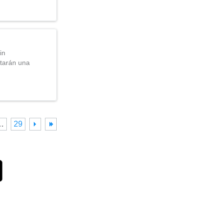
in
itarán una
…
29