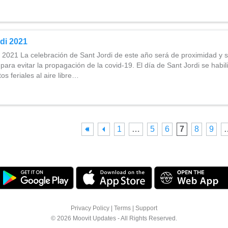
di 2021
 2021 La celebración de Sant Jordi de este año será de proximidad y s
ara evitar la propagación de la covid-19. El día de Sant Jordi se habil
os feriales al aire libre…
1
…
5
6
7
8
9
Privacy Policy
|
Terms
|
Support
© 2026 Moovit Updates - All Rights Reserved.