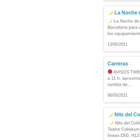
La Noche 
La Noche de l
Barcelona para d
los equipamient
13/05/2021
Carreras
AVISOS TMB 4
a 11 h, aproxima
rambla de…
06/05/2021
Nits del C
Nits del Coli
Teatre Coliseum 
líneas D50, H1