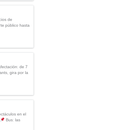
cios de
rte público hasta
ectación: de 7
nts, gira por la
ectáculos en el
Bus: las