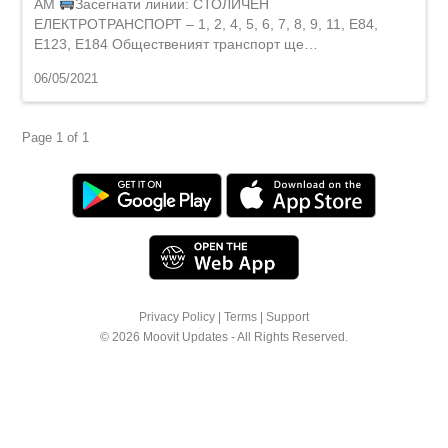
AM
Засегнати линии: СТОЛИЧЕН
ЕЛЕКТРОТРАНСПОРТ – 1, 2, 4, 5, 6, 7, 8, 9, 11, E84,
Е123, E184 Общественият транспорт ще…
06/05/2021
Page 1 of 1
Privacy Policy
|
Terms
|
Support
© 2026 Moovit Updates - All Rights Reserved.