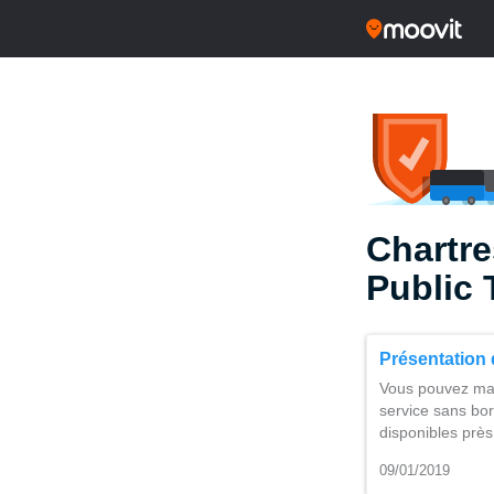
Chartre
Public 
Présentation 
Vous pouvez main
service sans bor
disponibles prè
09/01/2019