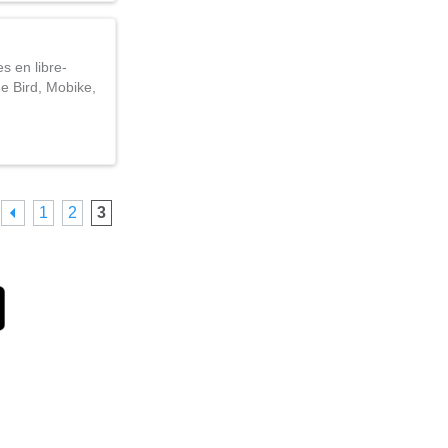
s en libre-
de Bird, Mobike,
1
2
3