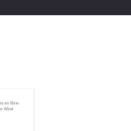
s en libre-
 de Wind