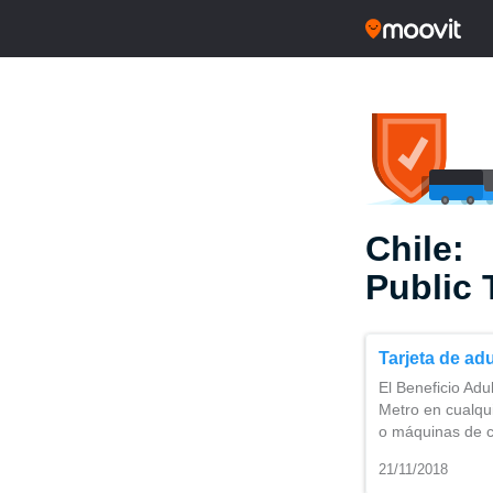
Chile:
Public 
Tarjeta de ad
El Beneficio Adu
Metro en cualqui
o máquinas de 
21/11/2018