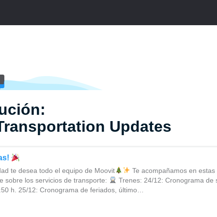
ución:
Transportation Updates
tas!
dad te desea todo el equipo de Moovit
Te acompañamos en estas f
e sobre los servicios de transporte:
Trenes: 24/12: Cronograma de 
3:50 h. 25/12: Cronograma de feriados, último…