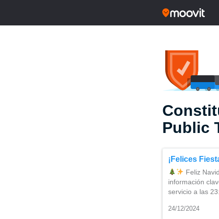
Constit
Public 
¡Felices Fies
Feliz Navi
información clav
servicio a las 2
24/12/2024