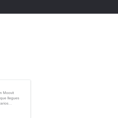
n Moovit
que llegues
rarios…