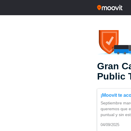
Gran Ca
Public 
¡Moovit te ac
Septiembre marc
queremos que e
puntual y sin e
04/09/2025