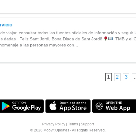
rvicio
e viajar, consultar todas las fuentes oficiales de información y seguir 
 dadas Feliz Sant Jordi, Bona Diada de Sant Jordi!
TMB y el G
n homenaje a las personas mayores con…
1
2
3
Privacy Policy
|
Terms
|
Support
© 2026 Moovit Updates - All Rights Reserved.