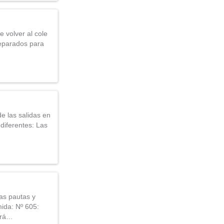
 volver al cole
reparados para
 las salidas en
diferentes: Las
las pautas y
ida: Nº 605:
ará…