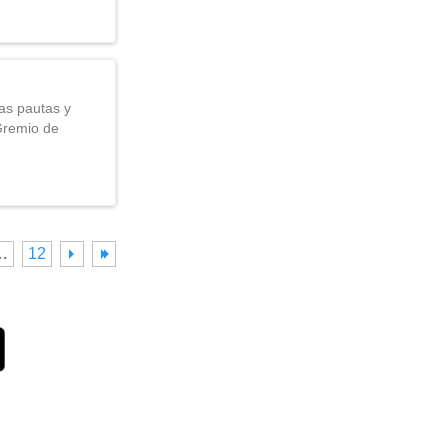
las pautas y
remio de
…
12