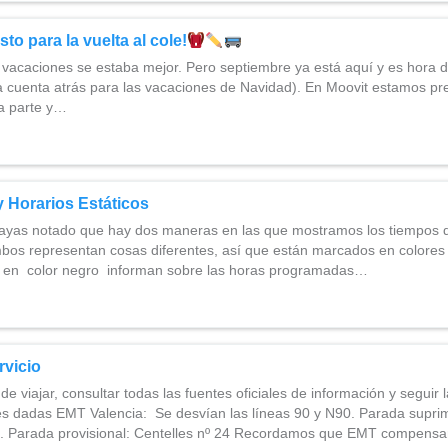
sto para la vuelta al cole!
vacaciones se estaba mejor. Pero septiembre ya está aquí y es hora de
a cuenta atrás para las vacaciones de Navidad). En Moovit estamos p
a parte y…
 Horarios Estáticos
as notado que hay dos maneras en las que mostramos los tiempos de
mbos representan cosas diferentes, así que están marcados en colores 
 en color negro informan sobre las horas programadas…
rvicio
e viajar, consultar todas las fuentes oficiales de información y seguir 
 dadas EMT Valencia: Se desvían las líneas 90 y N90. Parada suprim
a. Parada provisional: Centelles nº 24 Recordamos que EMT compens