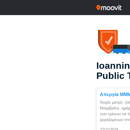
Ioannin
Public 
Απεργία ΜΜ
Χωρίς μετρό, ηλ
Νοεμβρίου, ημέρ
των τρένων σε ό
εργαζομένων σ
27/11/2018