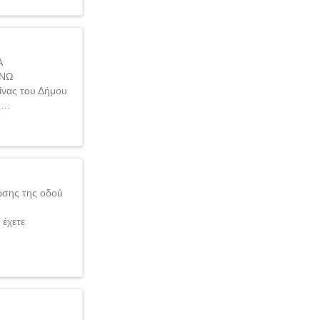
Α
ΑΝΩ
ίνας του Δήμου
ης…
ωσης της οδού
 έχετε