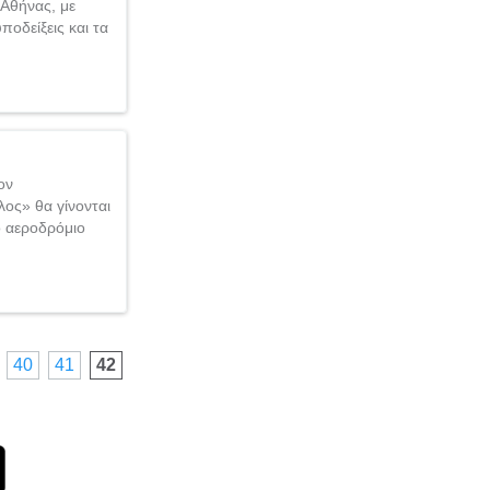
Αθήνας, με
οδείξεις και τα
ον
λος» θα γίνονται
ο αεροδρόμιο
40
41
42