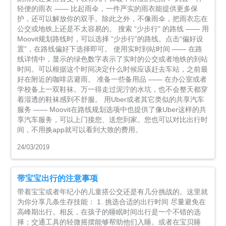
轻便的雨衣 —— 比起雨伞，一件严实的雨衣能提供更多保
护，还可以解放你的双手。除此之外，不像雨伞，把雨衣忘在
公交或地铁上还是不太容易的。 搜索 “少步行” 的路线 —— 用
Moovit规划路线时，可以选择 “少步行”的路线。点击“偏好设
置”，在路线偏好下选择即可。 使用实时到站时间 —— 在路
线详情中，显示的绿色数字表示了实时的公交或者地铁的到站
时间。可以根据这个时间决定什么时候应该赶去车站，之前最
好在附近的咖啡店避雨。 准备一些备用品 —— 在办公室或者
学校备上一双鞋袜。万一得走过泥泞的水坑，也不会整天都穿
着湿透的鞋袜感到不舒服。 用Uber或者其它类似的共享汽车
服务 —— Moovit在路线规划选项中也提供了像Uber这样的共
享汽车服务，可以上门接您、送您到家。您也可以对比出行时
间，不用换app就可以看到大致的费用。
24/03/2019
带宝宝出行的注意事项
带着宝宝或者年纪小的儿童搭公交还是有几分挑战的。这里就
为你分享几条生存技能： 1. 挑选合适的出行时间 尽量避免在
高峰期出行。相反，在孩子的睡眠时间出行是一个不错的选
择；交通工具的轻微摇摆能够帮助他们入睡。或者在宝贝睡