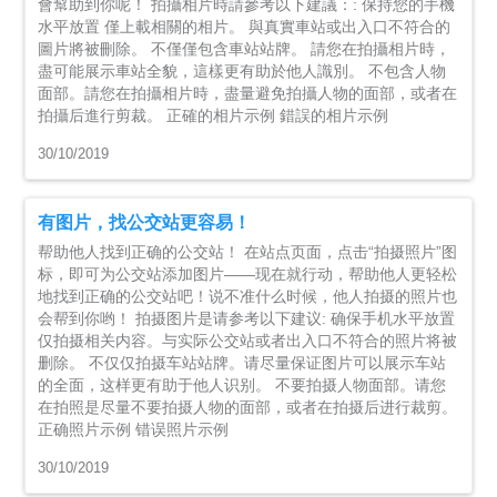
會幫助到你呢！ 拍攝相片時請參考以下建議：: 保持您的手機
水平放置 僅上載相關的相片。 與真實車站或出入口不符合的
圖片將被刪除。 不僅僅包含車站站牌。 請您在拍攝相片時，
盡可能展示車站全貌，這樣更有助於他人識別。 不包含人物
面部。請您在拍攝相片時，盡量避免拍攝人物的面部，或者在
拍攝后進行剪裁。 正確的相片示例 錯誤的相片示例
30/10/2019
有图片，找公交站更容易！
帮助他人找到正确的公交站！ 在站点页面，点击“拍摄照片”图
标，即可为公交站添加图片——现在就行动，帮助他人更轻松
地找到正确的公交站吧！说不准什么时候，他人拍摄的照片也
会帮到你哟！ 拍摄图片是请参考以下建议: 确保手机水平放置
仅拍摄相关内容。与实际公交站或者出入口不符合的照片将被
删除。 不仅仅拍摄车站站牌。请尽量保证图片可以展示车站
的全面，这样更有助于他人识别。 不要拍摄人物面部。请您
在拍照是尽量不要拍摄人物的面部，或者在拍摄后进行裁剪。
正确照片示例 错误照片示例
30/10/2019