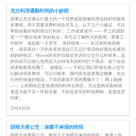
充分利用通勤时间的小妙招
搭乘公共交通出行最大的一个优势就是能够利用这段时间做很
多事情，而不需要浪费时间在开车上。以下几个小建议，可以
帮助你最好地利用出行时间： 工作或者读书 —— 早上的通勤
是一个“数往知来”的好机会，你可以了解昨天的新闻、查看工
作邮件、规划新一天等等。 保持联络 —— 生活有时候很匆
忙，很容易在一天的末尾发现自己忘记打电话给好朋友或者回
妈妈的电话。Moovit的实时功能会告诉你公交什么时候来，这
样你就可以放心地用这几分钟等车的时间打个电话、发个短信
或者刷刷朋友圈了。 做规划 —— 手机让我们即使在路上也可
以解决很多事情。可以付账单、预约医生或者预定晚餐。在出
行的时候做好规划，下班回家就不用再费脑子了！ 网上购物
—— 上班期间总是很难找到时间去商店，无论是购买食材或
者是为孩子买一件新衣服。不妨在坐车的时候网购，直接送货
到家。
27/03/2019
阴雨天搭公交：保暖不淋湿的绝招
阴雨天还要搭公交，教你几个保暖不淋湿的绝招： 购置一件