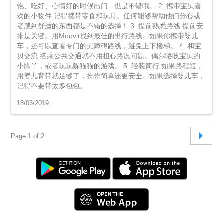
饱、吃好、心情好的时候出门，也是不错哦。 2. 携带宝贝喜
欢的小物件 记得携带零食和玩具。任何能够帮助他们分心或
者感到舒适的东西都是不错的选择！ 3. 提前熟悉路线 提前安
排是关键。用Moovit找到最佳的出行路线。如果你携带婴儿
车，还可以查看专门的无障碍路线，避免上下楼梯。 4. 和宝
贝交流 搭乘公共交通就不用担心路况问题。偶尔咯吱宝贝的
小脚丫，或者玩玩躲猫猫的游戏。 5. 轻装简行 如果路程短，
用婴儿背带就足够了，操作简单还更安全。如果选择婴儿车，
记得不要带太多包包。
18/03/2019
Page 1 of 2