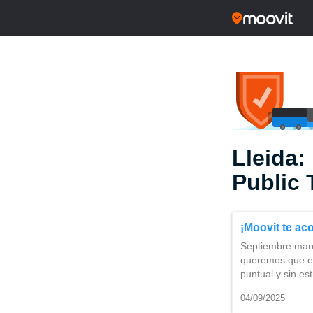
Lleida:
Public 
¡Moovit te ac
Septiembre marc
queremos que e
puntual y sin e
04/09/2025