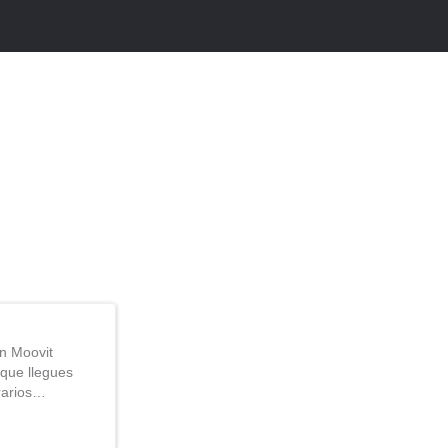
n Moovit
que llegues
rarios…