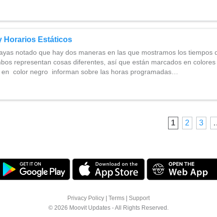
 Horarios Estáticos
as notado que hay dos maneras en las que mostramos los tiempos de
mbos representan cosas diferentes, así que están marcados en colores 
 en color negro informan sobre las horas programadas…
1
2
3
Privacy Policy
|
Terms
|
Support
© 2026 Moovit Updates - All Rights Reserved.