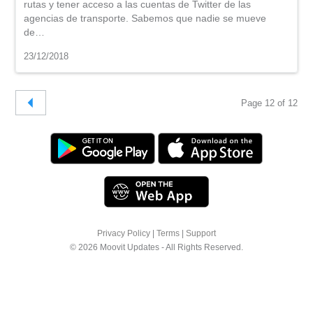
rutas y tener acceso a las cuentas de Twitter de las
agencias de transporte. Sabemos que nadie se mueve
de…
23/12/2018
Page 12 of 12
Privacy Policy
|
Terms
|
Support
© 2026 Moovit Updates - All Rights Reserved.