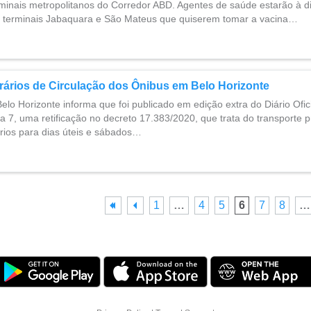
inais metropolitanos do Corredor ABD. Agentes de saúde estarão à d
 terminais Jabaquara e São Mateus que quiserem tomar a vacina…
rários de Circulação dos Ônibus em Belo Horizonte
Belo Horizonte informa que foi publicado em edição extra do Diário Ofic
dia 7, uma retificação no decreto 17.383/2020, que trata do transporte p
ários para dias úteis e sábados…
1
…
4
5
6
7
8
…