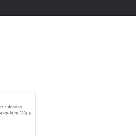
os cuidados
xta-feira (28) a