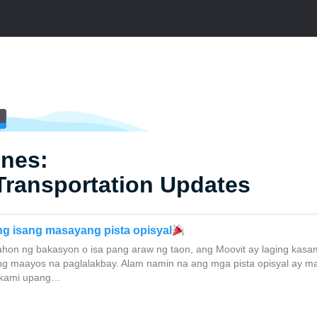
ines:
Transportation Updates
 ng isang masayang pista opisyal
ahon ng bakasyon o isa pang araw ng taon, ang Moovit ay laging ka
ng maayos na paglalakbay. Alam namin na ang mga pista opisyal ay m
to kami upang…