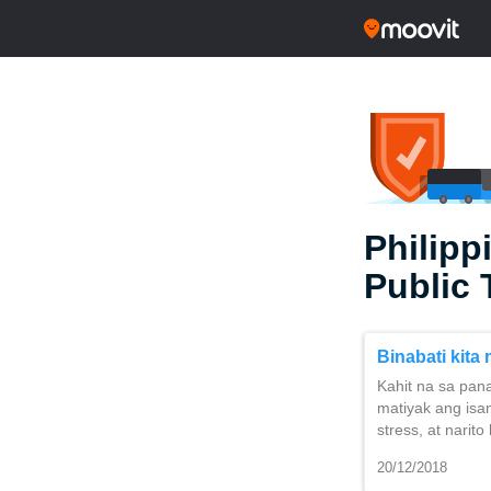
Philipp
Public 
Binabati kita
Kahit na sa pan
matiyak ang isa
stress, at nari
20/12/2018