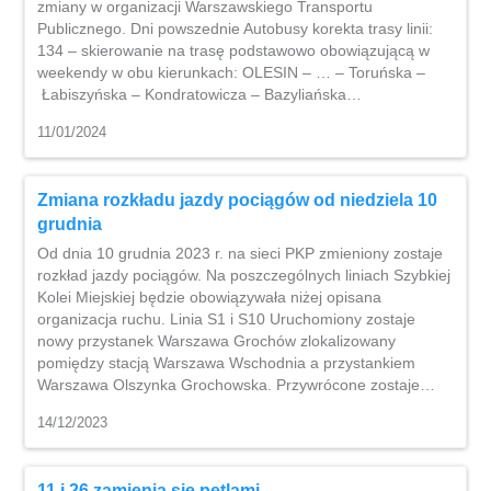
zmiany w organizacji Warszawskiego Transportu
Publicznego. Dni powszednie Autobusy korekta trasy linii:
134 – skierowanie na trasę podstawowo obowiązującą w
weekendy w obu kierunkach: OLESIN – … – Toruńska –
Łabiszyńska – Kondratowicza – Bazyliańska…
11/01/2024
Zmiana rozkładu jazdy pociągów od niedziela 10
grudnia
Od dnia 10 grudnia 2023 r. na sieci PKP zmieniony zostaje
rozkład jazdy pociągów. Na poszczególnych liniach Szybkiej
Kolei Miejskiej będzie obowiązywała niżej opisana
organizacja ruchu. Linia S1 i S10 Uruchomiony zostaje
nowy przystanek Warszawa Grochów zlokalizowany
pomiędzy stacją Warszawa Wschodnia a przystankiem
Warszawa Olszynka Grochowska. Przywrócone zostaje…
14/12/2023
11 i 26 zamienią się pętlami