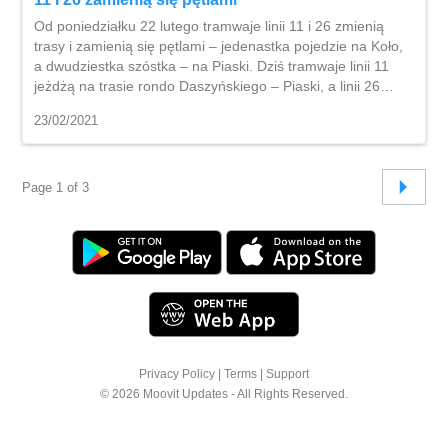
Od poniedziałku 22 lutego tramwaje linii 11 i 26 zmienią
trasy i zamienią się pętlami – jedenastka pojedzie na Koło,
a dwudziestka szóstka – na Piaski. Dziś tramwaje linii 11
jeżdżą na trasie rondo Daszyńskiego – Piaski, a linii 26…
23/02/2021
Page 1 of 3
Privacy Policy
|
Terms
|
Support
© 2026 Moovit Updates - All Rights Reserved.