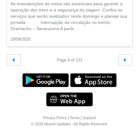
As manutenções de rotina são essenciais para garantir a
operação dos trens e a segurança da viagem. Confira os
serviços que serão realizados neste domingo e planeje sua
jornada: · Interrupção da circulação no trecho
Gramacho – Saracuruna A partir…
18/09/2020
Page 4 of 131
Privacy Policy
|
Terms
|
Support
© 2026 Moovit Updates - All Rights Reserved.