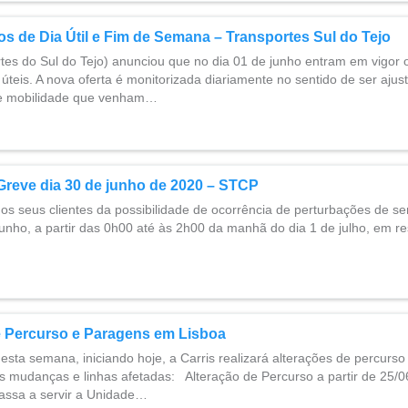
s de Dia Útil e Fim de Semana – Transportes Sul do Tejo
tes do Sul do Tejo) anunciou que no dia 01 de junho entram em vigor 
 úteis. A nova oferta é monitorizada diariamente no sentido de ser ajus
e mobilidade que venham…
Greve dia 30 de junho de 2020 – STCP
s seus clientes da possibilidade de ocorrência de perturbações de ser
 junho, a partir das 0h00 até às 2h00 da manhã do dia 1 de julho, em r
e Percurso e Paragens em Lisboa
desta semana, iniciando hoje, a Carris realizará alterações de percurs
is mudanças e linhas afetadas: Alteração de Percurso a partir de 25/0
passa a servir a Unidade…