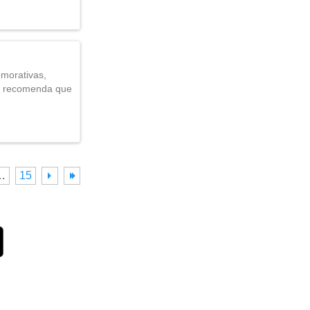
emorativas,
GS recomenda que
…
15