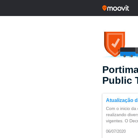
Portim
Public 
Atualização d
Com o inicio da 
realizando diver
vigentes. O Dec
06/07/2020