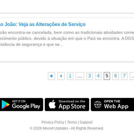
o João: Veja as Alterações de Serviço
João encontra-se cancelada, bem como as tradicionais atividades com
cimento público, devido à situação em que o País se encontra. A D
distância de segurança e que se…
1
…
3
4
5
6
7
Privacy Policy
|
Terms
|
Support
© 2026 Moovit Updates - All Rights Reserved.