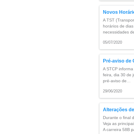
Novos Horário
A TST (Transpor
horários de dias
necessidades d
05/07/2020
Pré-aviso de 
A STCP informa o
feira, dia 30 de
pré-aviso de…
29/06/2020
Alterações d
Durante o final 
Veja as principa
A carreira 58B 