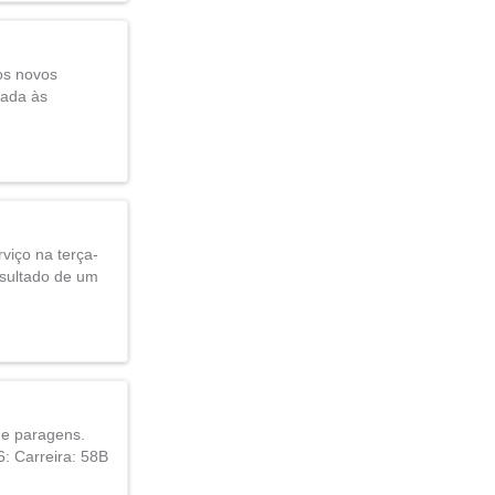
os novos
tada às
viço na terça-
esultado de um
o e paragens.
6: Carreira: 58B