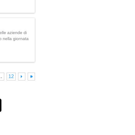
lle aziende di
o nella giornata
…
12