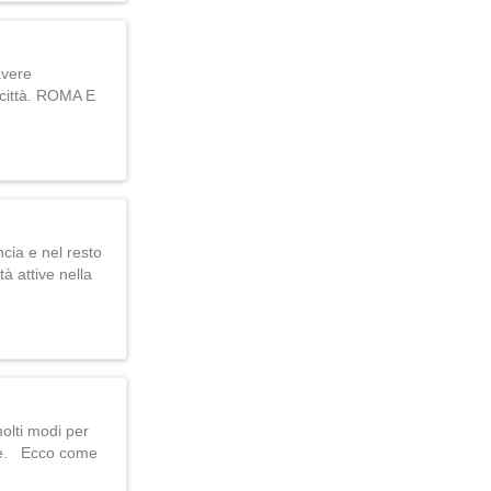
avere
r città. ROMA E
ncia e nel resto
tà attive nella
molti modi per
bile. Ecco come