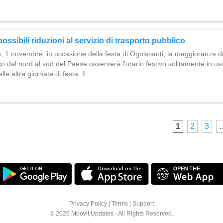
ssibili riduzioni al servizio di trasporto pubblico
 1 novembre, in occasione della festa di Ognissanti, la maggioranza de
co dal nord al sud del Paese osserverà l’orario festivo solitamente in us
le altre giornate di festa. Il…
1
2
3
Privacy Policy
|
Terms
|
Support
© 2026 Moovit Updates - All Rights Reserved.