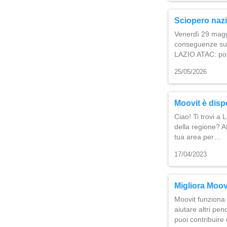
Sciopero nazi
Venerdì 29 magg
conseguenze sul s
LAZIO ATAC: poss
25/05/2026
Moovit è disp
Ciao! Ti trovi a 
della regione? Af
tua area per…
17/04/2023
Migliora Moovi
Moovit funziona 
aiutare altri pe
puoi contribuir