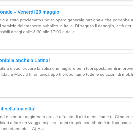
onale – Venerdì 29 maggio
io è stato proclamato uno sciopero generale nazionale che potrebbe 
ervizio del trasporto pubblico in Italia. Di seguito il dettaglio, città pe
ibili disagi dalle 8:30 alle 17:00 e dalle…
onibile anche a Latina!
Latina e vuoi trovare la soluzione migliore per i tuoi spostamenti in provi
fidati a Moovit! In un’unica app ti proponiamo tutte le soluzioni di mobili
t nella tua città!
ed è sempre aggiornata grazie all’aiuto di altri utenti come te Ci sono 
ndolari a fare un viaggio migliore: ogni singolo contributo è indispensa
e concretamente: A) Hai…