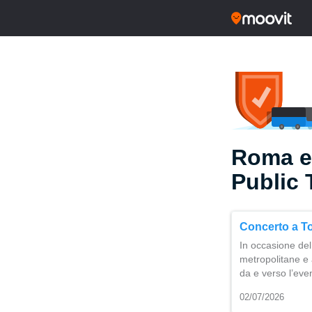
Roma e
Public 
Concerto a Tor
In occasione del
metropolitane e 
da e verso l’eve
02/07/2026